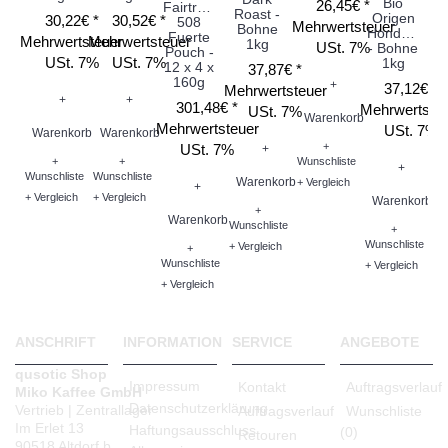
Bio
26,45€ *
Fairtrade
Roast -
Origen
C
30,22€ *
30,52€ *
508
Mehrwertsteuer
Bohne
Honduras
-
Fuerte
Mehrwertsteuer
Mehrwertsteuer
1kg
USt. 7%
- Bohne
Pouch -
USt. 7%
USt. 7%
1kg
12 x 4 x
37,87€ *
160g
+
37,12€ *
Mehrwertsteuer
Me
+
+
301,48€ *
Mehrwertste
USt. 7%
Warenkorb
Mehrwertsteuer
USt. 7%
Warenkorb
Warenkorb
+
USt. 7%
+
+
+
Wunschliste
+
Wunschliste
Wunschliste
Warenkorb
+ Vergleich
W
+
+ Vergleich
+ Vergleich
Warenkorb
+
Warenkorb
Wunschliste
+
Wu
Wunschliste
+ Vergleich
+
+ V
Wunschliste
+ Vergleich
+ Vergleich
ANSCHRIFT
INFORMATION
SERVICE
ANGEBOTE
qusotic Shop
Impressum
Kontakt
Auftragsverlauf
Miko Kaffee GmbH
Datenschutzerklärung
Vertrieb | Zentrallager
Auftragsverlauf
Wunschliste
Im Erlet 13
Haftungsausschluss
(
0
)
Retouren
90518 Altdorf b.