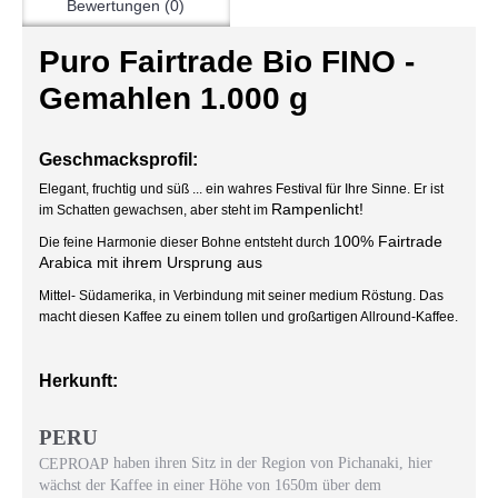
Bewertungen (0)
Puro Fairtrade Bio FINO -
Gemahlen 1.000 g
Geschmacksprofil:
Elegant, fruchtig und süß ... ein wahres Festival für Ihre Sinne. Er ist
Rampenlicht!
im Schatten gewachsen, aber steht im
100% Fairtrade
Die feine Harmonie dieser Bohne entsteht durch
Arabica mit ihrem Ursprung aus
Mittel- Südamerika, in Verbindung mit seiner medium Röstung. Das
macht diesen Kaffee zu einem tollen und großartigen Allround-Kaffee.
Herkunft:
PERU
haben ihren Sitz in der Region von Pichanaki, hier
CEPROAP
wächst der Kaffee in einer Höhe von 1650m über dem