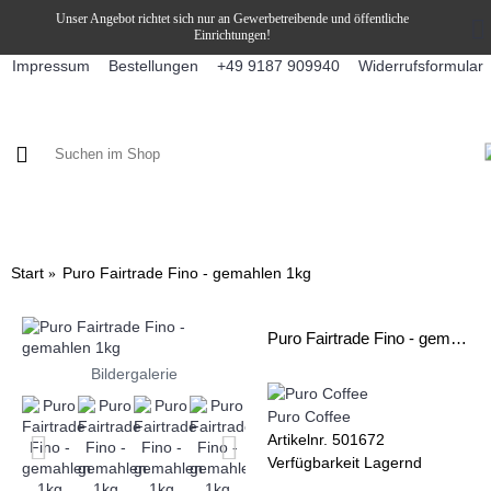
Unser Angebot richtet sich nur an Gewerbetreibende und öffentliche
Einrichtungen!
Impressum
Bestellungen
Widerrufsformular
+49 9187 909940
KAFFEE / FÜLLPRODUKTE
KAFFEEAUTOMATEN
SNEKY
Start
Puro Fairtrade Fino - gemahlen 1kg
Puro Fairtrade Fino - gemahlen 1kg
Bildergalerie
Puro Coffee
Artikelnr.
501672
Verfügbarkeit
Lagernd