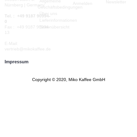
Allgemeine
Newsletter
Anmelden
Nürnberg | Germany
Geschäftsbedingungen
Über uns
Tel. : +49 9187 90994-
Lieferinformationen
0
Seitenübersicht
Fax : +49 9187 90994-
13
E-Mail:
vertrieb@mikokaffee.de
Impressum
Copyright © 2020, Miko Kaffee GmbH