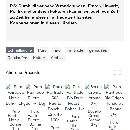
P.S: Durch klimatische Veränderungen, Ernten, Umwelt,
Politik und anderen Faktoren kaufen wir auch von Zeit
zu Zeit bei anderen Fairtrade zertifizierten
Kooperationen in diesen Ländern.
Schnellsuche
Puro
,
Fino
,
Fairtrade
,
gemahlen
,
Röstkaffee
,
Kaffee
,
Arabica
Ähnliche Produkte
Puro
Puro
Bocello
Fairtrade
Fairtrade
Crema
Puro
Noble -
Fuerte -
Aroma
Fairtrade
Puro
Bohne
Bohne
1kg
Bio
Fairtrade
Fa
Puro
1kg
1kg
Dark