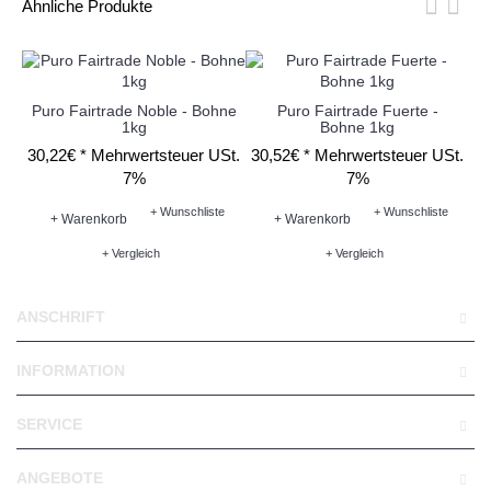
Ähnliche Produkte
Puro Fairtrade Noble - Bohne
Puro Fairtrade Fuerte -
1kg
Bohne 1kg
30,22€ *
Mehrwertsteuer USt.
30,52€ *
Mehrwertsteuer USt.
30
7%
7%
+ Wunschliste
+ Wunschliste
+ Warenkorb
+ Warenkorb
+ Vergleich
+ Vergleich
ANSCHRIFT
INFORMATION
SERVICE
ANGEBOTE