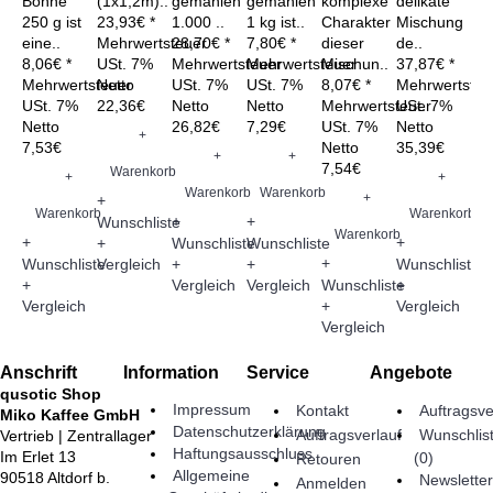
Bohne
(1x1,2m)..
gemahlen
gemahlen
komplexe
delikate
gG
250 g ist
23,93€ *
1.000 ..
1 kg ist..
Charakter
Mischung
fei
eine..
Mehrwertsteuer
28,70€ *
7,80€ *
dieser
de..
Fai
8,06€ *
USt. 7%
Mehrwertsteuer
Mehrwertsteuer
Mischun..
37,87€ *
Bio
Mehrwertsteuer
Netto
USt. 7%
USt. 7%
8,07€ *
Mehrwertsteu
37,
USt. 7%
22,36€
Netto
Netto
Mehrwertsteuer
USt. 7%
Me
Netto
26,82€
7,29€
USt. 7%
Netto
US
+
7,53€
Netto
35,39€
Ne
+
+
7,54€
34
Warenkorb
+
+
Warenkorb
Warenkorb
+
+
Warenkorb
Warenkorb
+
+
Wunschliste
Warenkorb
W
+
+
+
Wunschliste
Wunschliste
+
+
Wunschliste
+
+
Wunschliste
Vergleich
+
Wunschliste
+
Wu
Vergleich
Vergleich
+
+
Vergleich
Vergleich
Vergleich
Ver
Anschrift
Information
Service
Angebote
qusotic Shop
Impressum
Kontakt
Auftragsve
Miko Kaffee GmbH
Datenschutzerklärung
Auftragsverlauf
Wunschlis
Vertrieb | Zentrallager
Haftungsausschluss
Im Erlet 13
(
0
)
Retouren
Allgemeine
90518 Altdorf b.
Newsletter
Anmelden