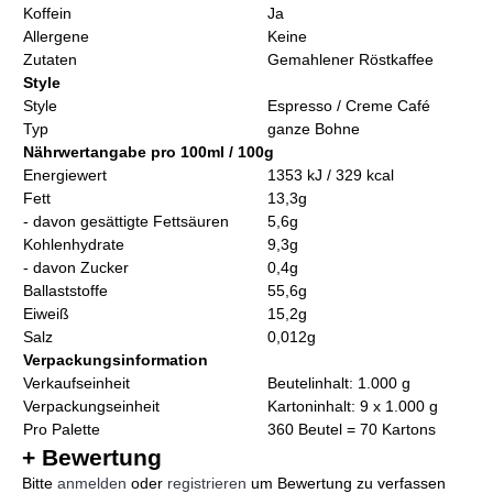
Koffein
Ja
Allergene
Keine
Zutaten
Gemahlener Röstkaffee
Style
Style
Espresso / Creme Café
Typ
ganze Bohne
Nährwertangabe pro 100ml / 100g
Energiewert
1353 kJ / 329 kcal
Fett
13,3g
- davon gesättigte Fettsäuren
5,6g
Kohlenhydrate
9,3g
- davon Zucker
0,4g
Ballaststoffe
55,6g
Eiweiß
15,2g
Salz
0,012g
Verpackungsinformation
Verkaufseinheit
Beutelinhalt: 1.000 g
Verpackungseinheit
Kartoninhalt: 9 x 1.000 g
Pro Palette
360 Beutel = 70 Kartons
+ Bewertung
Bitte
anmelden
oder
registrieren
um Bewertung zu verfassen