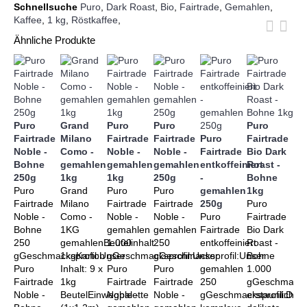
Schnellsuche
Puro
,
Dark Roast
,
Bio
,
Fairtrade
,
Gemahlen
,
Kaffee
,
1 kg
,
Röstkaffee
,
Ähnliche Produkte
Puro
Grand
Puro
Puro
Puro
Fairtrade
Milano
Fairtrade
Fairtrade
Puro
Fairtrade
Pu
Noble -
Como -
Noble -
Noble -
Fairtrade
Bio Dark
Fa
Bohne
gemahlen
gemahlen
gemahlen
entkoffeiniert
Roast -
Bi
250g
1kg
1kg
250g
-
Bohne
Or
Puro
Grand
Puro
Puro
gemahlen
1kg
Ho
Fairtrade
Milano
Fairtrade
Fairtrade
250g
Puro
- 
Noble -
Como -
Noble -
Noble -
Puro
Fairtrade
1k
Bohne
1KG
gemahlen
gemahlen
Fairtrade
Bio Dark
Pu
250
gemahlenBeutelinhalt:
1.000
250
entkoffeiniert
Roast -
Fai
gGeschmacksprofil:Unser
1kgKarton
gGeschmacksprofil:Unser
gGeschmacksprofil:Unser
-
Bohne
Bi
Puro
Inhalt: 9 x
Puro
Puro
gemahlen
1.000
Ho
Fairtrade
1kg
Fairtrade
Fairtrade
250
gGeschmacksp
- 
Noble -
BeutelEinwegpalette
Noble -
Noble -
gGeschmacksprofil:Der
erstaunlich
1.