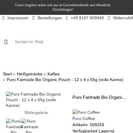
Unser Angebot richtet sich nur an Gewerbetreibende und öffentliche
Einrichtungen!
Impressum
Bestellungen
Widerrufs
+49 9187 909940
KAFFEE / FÜLLPRODUKTE
KAFFEEAUTOMATEN
SN
Start
Heißgetränke
Kaffee
Puro Fairtrade Bio Organic Pouch - 12 x 4 x 65g (volle Kanne)
Puro Fairtrade Bio Organic Pouch - 12 x 4 x 65g (volle Kanne)
Bildergalerie
Puro Coffee
Artikelnr.
509259
Verfügbarkeit
Lagernd