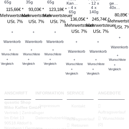
65g
35g
65g
Kanne
- 12 x
gemahlen
- 4 x
4 x
40x70g
115,66€ *
93,03€ *
123,18€ *
65g
140g
80,89€ 
Mehrwertsteuer
Mehrwertsteuer
Mehrwertsteuer
136,05€ *
245,74€ *
Mehrwertst
USt. 7%
USt. 7%
USt. 7%
Mehrwertsteuer
Mehrwertsteuer
USt. 7
USt. 7%
USt. 7%
+
+
+
+
Warenkorb
Warenkorb
Warenkorb
+
+
Warenkorb
+
+
+
Warenkorb
Warenkorb
Wunschliste
Wunschliste
Wunschliste
+
+
+
+
+
+
Wunschliste
Vergleich
Vergleich
Vergleich
Wunschliste
Wunschliste
+
+
+
Vergleich
Vergleich
Vergleich
ANSCHRIFT
INFORMATION
SERVICE
ANGEBOTE
qusotic Shop
Impressum
Kontakt
Miko Kaffee GmbH
Auftragsverlauf
Vertrieb | Zentrallager
Datenschutzerklärung
Im Erlet 13
Wunschliste
Auftragsverlauf
90518 Altdorf b.
(
0
)
Retouren
Nürnberg | Germany