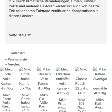
P.S: Durch klimatische Veränderungen, Ernten, Umwelt,
Politik und anderen Faktoren kaufen wir auch von Zeit zu
Zeit bei anderen Fairtrade zertifizierten Kooperationen in
diesen Ländern.
Netto 109,61€
+ Warenkorb
+ Wunschliste
+ Vergleich
Miko
Miko
Miko
Forte
Forte
Classico
Miko
Miko
Miko
Volle
halbe
Volle
Filterbeutel
508
Kaffee
Kanne
Kanne
Kanne
entkoffeiniert
Classic
Avantgard
- 4 x
- 5 x
- 4 x
volle
Pouch
-