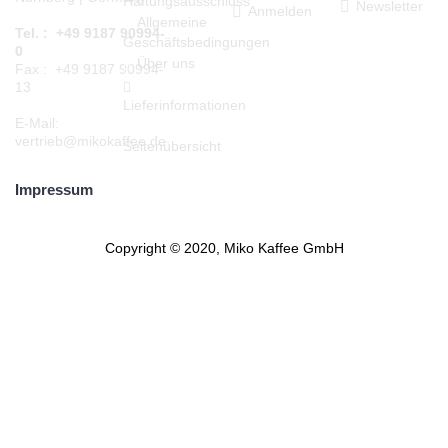
Haftungsausschluss
Newsletter
Anmelden
Allgemeine
Tel. : +49 9187 90994-
Geschäftsbedingungen
0
Über uns
Fax : +49 9187 90994-
13
Lieferinformationen
E-Mail:
vertrieb@mikokaffee.de
Seitenübersicht
Impressum
Copyright © 2020, Miko Kaffee GmbH