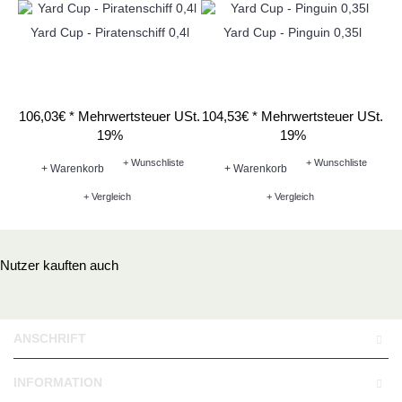
Yard Cup - Piratenschiff 0,4l
Yard Cup - Pinguin 0,35l
106,03€ *
Mehrwertsteuer USt.
104,53€ *
Mehrwertsteuer USt.
12
19%
19%
+ Wunschliste
+ Wunschliste
+ Warenkorb
+ Warenkorb
+ Vergleich
+ Vergleich
Nutzer kauften auch
ANSCHRIFT
INFORMATION