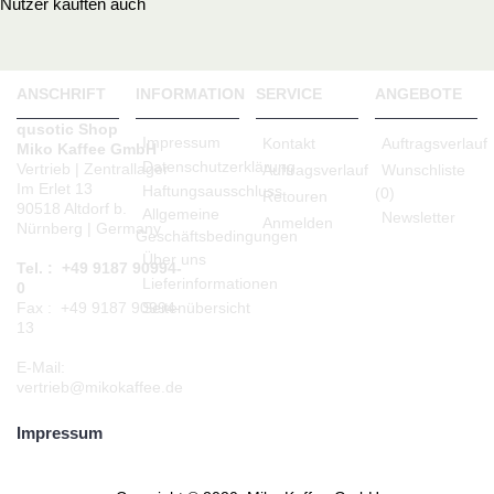
Nutzer kauften auch
ANSCHRIFT
INFORMATION
SERVICE
ANGEBOTE
qusotic Shop
Impressum
Kontakt
Auftragsverlauf
Miko Kaffee GmbH
Datenschutzerklärung
Vertrieb | Zentrallager
Auftragsverlauf
Wunschliste
Im Erlet 13
Haftungsausschluss
(
0
)
Retouren
90518 Altdorf b.
Allgemeine
Newsletter
Anmelden
Nürnberg | Germany
Geschäftsbedingungen
Über uns
Tel. : +49 9187 90994-
Lieferinformationen
0
Seitenübersicht
Fax : +49 9187 90994-
13
E-Mail:
vertrieb@mikokaffee.de
Impressum