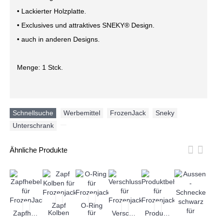
• Lackierter Holzplatte.
• Exclusives und attraktives SNEKY® Design.
• auch in anderen Designs.
Menge: 1 Stck.
Schnellsuche
Werbemittel
,
FrozenJack
,
Sneky
,
Unterschrank
,
Ähnliche Produkte
Zapf
O-Ring
Kolben
für
Zapfhebel
Verschlusskappe
Produktbehälter
S