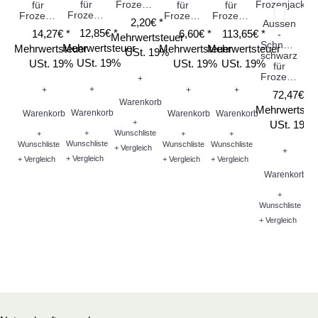
für
Frozenjack
für
für
für
Frozenjack
FrozenJack
Frozenjack
Frozenjack
2,20€ *
Aussen
12,85€ *
14,27€ *
6,60€ *
113,65€ *
-
Mehrwertsteuer
Schnecke
Mehrwertsteuer
Mehrwertsteuer
Mehrwertsteuer
Mehrwertsteuer
Me
USt. 19%
schwarz
USt. 19%
USt. 19%
USt. 19%
USt. 19%
für
Frozenjack
+
+
+
+
+
72,47€ *
Warenkorb
Mehrwertste
Warenkorb
Warenkorb
Warenkorb
Warenkorb
W
+
USt. 19%
+
Wunschliste
+
+
+
Wunschliste
Wunschliste
Wunschliste
Wunschliste
Wu
+ Vergleich
+
+ Vergleich
+ Vergleich
+ Vergleich
+ Vergleich
+ V
Warenkorb
+
Wunschliste
+ Vergleich