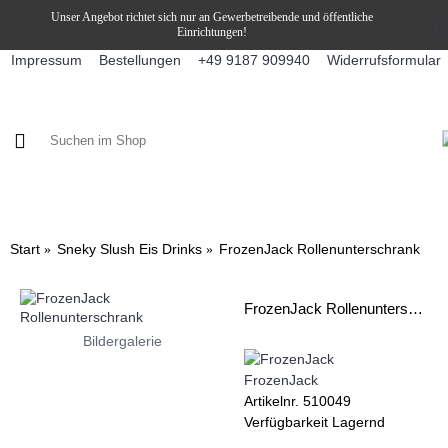
Unser Angebot richtet sich nur an Gewerbetreibende und öffentliche
Einrichtungen!
Impressum
Bestellungen
Widerrufsformular
+49 9187 909940
KAFFEE / FÜLLPRODUKTE
KAFFEEAUTOMATEN
SNEKY
Start
Sneky Slush Eis Drinks
FrozenJack Rollenunterschrank
FrozenJack Rollenunterschrank
Bildergalerie
FrozenJack
Artikelnr.
510049
Verfügbarkeit
Lagernd