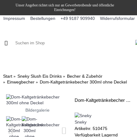
Unser Angebot richtet sich nur an Gewerbetreibende und öffentliche
Einrichtungen!
Impressum
Bestellungen
Widerrufsformular
+49 9187 909940
KAFFEE / FÜLLPRODUKTE
KAFFEEAUTOMATEN
SNEKY
Start
Sneky Slush Eis Drinks
Becher & Zubehör
Einwegbecher
Dom-Kaltgetränkebecher 300ml ohne Deckel
Dom-Kaltgetränkebecher 300ml ohne Deckel
Bildergalerie
Sneky
Artikelnr.
510475
Verfügbarkeit
Lagernd