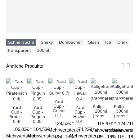
Schnellsuche
Sneky
,
Dombecher
,
Slush
,
Ice
,
Drink
,
transparent
,
300ml
Ähnliche Produkte
Yard
Cup -
Kaltgetränkebecher
Kaltgetränk
Yard
Yard
Yard
Guitar
200ml
300ml
Cup -
Cup -
Cup -
0,7l
(transparent)
(transparent)
Piratenschiff
Pinguin
Hawaii
0,4l
0,35l
0,4l
128,52€ *
115,67€ *
124,71€ *
106,03€ *
104,53€ *
174,22€ *
Mehrwertsteuer
Mehrwertsteuer
Mehrwertste
Mehrwertsteuer
Mehrwertsteuer
Mehrwertsteuer
USt. 19%
USt. 19%
USt. 19%