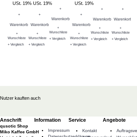
USt. 19%
USt. 19%
USt. 19%
+
+
+
Me
+
+
+
Warenkorb
Warenkorb
Warenkorb
Warenkorb
Warenkorb
Warenkorb
+
+
+
Wunschliste
Wunschliste
Wunschliste
+
+
+
Wunschliste
Wunschliste
Wunschliste
+ Vergleich
+ Vergleich
+ Vergleich
W
+ Vergleich
+ Vergleich
+ Vergleich
Wu
+ V
Nutzer kauften auch
Anschrift
Information
Service
Angebote
qusotic Shop
Impressum
Kontakt
Auftragsve
Miko Kaffee GmbH
Datenschutzerklärung