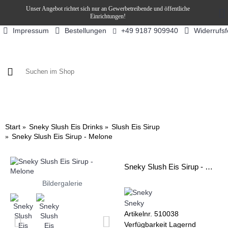
Unser Angebot richtet sich nur an Gewerbetreibende und öffentliche
Einrichtungen!
Impressum
Bestellungen
Widerrufs
+49 9187 909940
KAFFEE / FÜLLPRODUKTE
KAFFEEAUTOMATEN
SN
Start
Sneky Slush Eis Drinks
Slush Eis Sirup
Sneky Slush Eis Sirup - Melone
Sneky Slush Eis Sirup - Melone
Bildergalerie
Sneky
Artikelnr.
510038
Verfügbarkeit
Lagernd