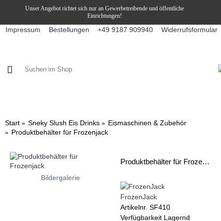
Unser Angebot richtet sich nur an Gewerbetreibende und öffentliche
Einrichtungen!
Impressum
Bestellungen
Widerrufsformular
+49 9187 909940
KAFFEE / FÜLLPRODUKTE
KAFFEEAUTOMATEN
SNEKY
Start
Sneky Slush Eis Drinks
Eismaschinen & Zubehör
Produktbehälter für Frozenjack
Produktbehälter für Frozenjack
Bildergalerie
FrozenJack
Artikelnr.
SF410
Verfügbarkeit
Lagernd