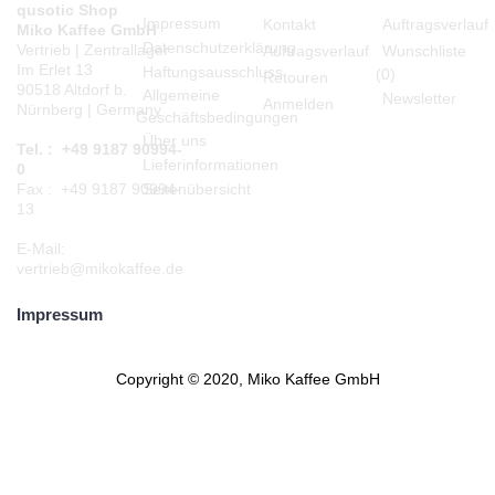
qusotic Shop
Impressum
Kontakt
Auftragsverlauf
Miko Kaffee GmbH
Datenschutzerklärung
Vertrieb | Zentrallager
Auftragsverlauf
Wunschliste
Im Erlet 13
Haftungsausschluss
(
0
)
Retouren
90518 Altdorf b.
Allgemeine
Newsletter
Anmelden
Nürnberg | Germany
Geschäftsbedingungen
Über uns
Tel. : +49 9187 90994-
Lieferinformationen
0
Seitenübersicht
Fax : +49 9187 90994-
13
E-Mail:
vertrieb@mikokaffee.de
Impressum
Copyright © 2020, Miko Kaffee GmbH