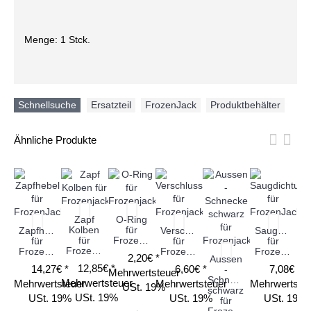
Menge: 1 Stck.
Schnellsuche
Ersatzteil
,
FrozenJack
,
Produktbehälter
Ähnliche Produkte
Zapf
O-Ring
Kolben
für
Zapfhebel
Verschlusskappe
Saugdichtun
für
Frozenjack
für
für
für
Frozenjack
FrozenJack
Frozenjack
FrozenJack
B
2,20€ *
Aussen
mi
12,85€ *
14,27€ *
6,60€ *
7,08€ *
-
Mehrwertsteuer
s
Schnecke
Mehrwertsteuer
Mehrwertsteuer
Mehrwertsteuer
Mehrwertste
USt. 19%
schwarz
USt. 19%
USt. 19%
USt. 19%
USt. 19%
für