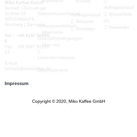
Impressum
Kontakt
Miko Kaffee GmbH
Auftragsverlauf
Vertrieb | Zentrallager
Datenschutzerklärung
Im Erlet 13
Wunschliste
Auftragsverlauf
90518 Altdorf b.
(
0
)
Retouren
Nürnberg | Germany
Haftungsausschluss
Newsletter
Anmelden
Allgemeine
Tel. : +49 9187 90994-
Geschäftsbedingungen
0
Über uns
Fax : +49 9187 90994-
13
Lieferinformationen
E-Mail:
vertrieb@mikokaffee.de
Seitenübersicht
Impressum
Copyright © 2020, Miko Kaffee GmbH