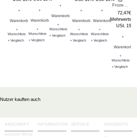
für
Frozenjack
+
+
+
+
+
72,47€ *
Warenkorb
Mehrwertste
Warenkorb
Warenkorb
Warenkorb
Warenkorb
W
+
USt. 19%
+
Wunschliste
+
+
+
Wunschliste
Wunschliste
Wunschliste
Wunschliste
Wu
+ Vergleich
+
+ Vergleich
+ Vergleich
+ Vergleich
+ Vergleich
+ V
Warenkorb
+
Wunschliste
+ Vergleich
Nutzer kauften auch
ANSCHRIFT
INFORMATION
SERVICE
ANGEBOTE
qusotic Shop