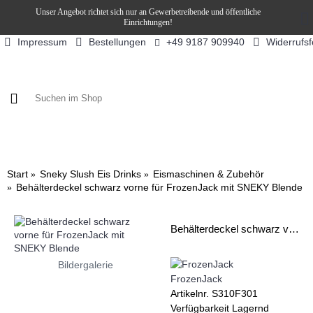
Unser Angebot richtet sich nur an Gewerbetreibende und öffentliche
Einrichtungen!
Impressum
Bestellungen
Widerrufs
+49 9187 909940
KAFFEE / FÜLLPRODUKTE
KAFFEEAUTOMATEN
SN
Start
Sneky Slush Eis Drinks
Eismaschinen & Zubehör
Behälterdeckel schwarz vorne für FrozenJack mit SNEKY Blende
Behälterdeckel schwarz vorne für FrozenJack mit SNEKY Blende
Bildergalerie
FrozenJack
Artikelnr.
S310F301
Verfügbarkeit
Lagernd