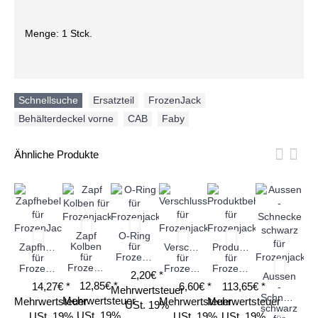
Menge: 1 Stck.
Schnellsuche
Ersatzteil
,
FrozenJack
,
Behälterdeckel vorne
,
CAB
,
Faby
Ähnliche Produkte
Zapf
O-Ring
Kolben
für
Zapfhebel
Verschlusskappe
Produktbehälter
S
für
Frozenjack
für
für
für
Frozenjack
FrozenJack
Frozenjack
Frozenjack
2,20€ *
Aussen
12,85€ *
14,27€ *
6,60€ *
113,65€ *
-
Mehrwertsteuer
Schnecke
Mehrwertsteuer
Mehrwertsteuer
Mehrwertsteuer
Mehrwertsteuer
Me
USt. 19%
schwarz
USt. 19%
USt. 19%
USt. 19%
USt. 19%