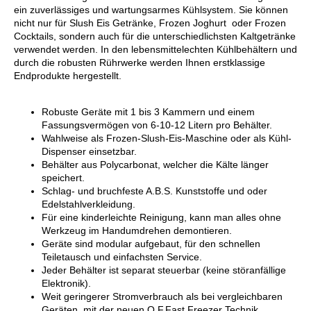
ein zuverlässiges und wartungsarmes Kühlsystem. Sie können
nicht nur für Slush Eis Getränke, Frozen Joghurt oder Frozen
Cocktails, sondern auch für die unterschiedlichsten Kaltgetränke
verwendet werden. In den lebensmittelechten Kühlbehältern und
durch die robusten Rührwerke werden Ihnen erstklassige
Endprodukte hergestellt.
Robuste Geräte mit 1 bis 3 Kammern und einem
Fassungsvermögen von 6-
10-
12 Litern pro Behälter.
Wahlweise als Frozen-
Slush-
Eis-
Maschine oder als Kühl-
Dispenser einsetzbar.
Behälter aus Polycarbonat, welcher die Kälte länger
speichert.
Schlag-
und bruchfeste A.B.S. Kunststoffe und oder
Edelstahlverkleidung.
Für eine kinderleichte Reinigung, kann man alles ohne
Werkzeug im Handumdrehen demontieren.
Geräte sind modular aufgebaut, für den schnellen
Teiletausch und einfachsten Service.
Jeder Behälter ist separat steuerbar (keine störanfällige
Elektronik).
Weit geringerer Stromverbrauch als bei vergleichbaren
Geräten, mit der neuen Q.F.Fast Freezer Technik.