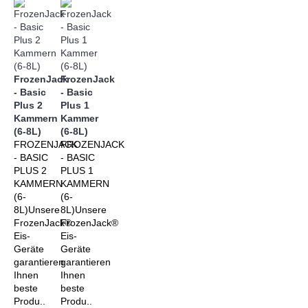
FrozenJack
FrozenJack
- Basic
- Basic
Plus 2
Plus 1
Kammern
Kammer
(6-8L)
(6-8L)
FROZENJACK
FROZENJACK
- BASIC
- BASIC
PLUS 2
PLUS 1
KAMMERN
KAMMERN
(6-
(6-
8L)Unsere
8L)Unsere
FrozenJack®
FrozenJack®
Eis-
Eis-
Geräte
Geräte
garantieren
garantieren
Ihnen
Ihnen
beste
beste
Produ..
Produ..