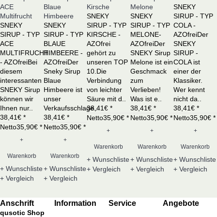
ACE
Blaue
Kirsche
Melone
SNEKY
Multifrucht
Himbeere
SNEKY
SNEKY
SIRUP - TYP
SNEKY
SNEKY
SIRUP - TYP
SIRUP - TYP
COLA -
SIRUP - TYP
SIRUP - TYP
KIRSCHE -
MELONE-
AZOfreiDer
ACE
BLAUE
AZOfrei
AZOfreiDer
SNEKY
MULTIFRUCHT
HIMBEERE -
gehört zu
SNEKY Sirup
SIRUP -
- AZOfreiBei
AZOfreiDer
unseren TOP
Melone ist ein
COLA ist
diesem
Sneky Sirup
10.Die
Geschmack
einer der
interessanten
Blaue
Verbindung
zum
Klassiker.
SNEKY Sirup
Himbeere ist
von leichter
Verlieben!
Wer kennt
können wir
unser
Säure mit d..
Was ist e..
nicht da..
Ihnen nur..
Verkaufsschlage..
38,41€ *
38,41€ *
38,41€ *
38,41€ *
38,41€ *
Netto35,90€ *
Netto35,90€ *
Netto35,90€ *
Netto35,90€ *
Netto35,90€ *
+
+
+
+
+
Warenkorb
Warenkorb
Warenkorb
Warenkorb
Warenkorb
+ Wunschliste
+ Wunschliste
+ Wunschliste
+ Wunschliste
+ Wunschliste
+ Vergleich
+ Vergleich
+ Vergleich
+ Vergleich
+ Vergleich
Anschrift
Information
Service
Angebote
qusotic Shop