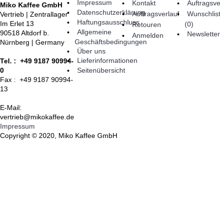
Impressum
Kontakt
Auftragsve
Miko Kaffee GmbH
Datenschutzerklärung
Auftragsverlauf
Wunschlis
Vertrieb | Zentrallager
Haftungsausschluss
Im Erlet 13
(
0
)
Retouren
Allgemeine
90518 Altdorf b.
Newsletter
Anmelden
Geschäftsbedingungen
Nürnberg | Germany
Über uns
Lieferinformationen
Tel. : +49 9187 90994-
Seitenübersicht
0
Fax : +49 9187 90994-
13
E-Mail:
vertrieb@mikokaffee.de
Impressum
Copyright © 2020, Miko Kaffee GmbH