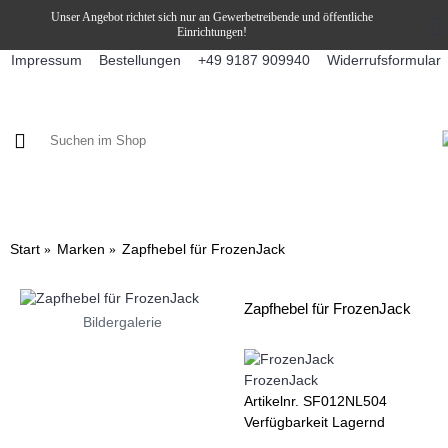
Unser Angebot richtet sich nur an Gewerbetreibende und öffentliche
Einrichtungen!
Impressum
Bestellungen
Widerrufsformular
+49 9187 909940
KAFFEE / FÜLLPRODUKTE
KAFFEEAUTOMATEN
SNEKY
Start
Marken
Zapfhebel für FrozenJack
Zapfhebel für FrozenJack
Bildergalerie
FrozenJack
Artikelnr.
SF012NL504
Verfügbarkeit
Lagernd