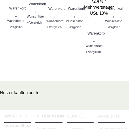
72,47€ *
Warenkorb
Me
Mehrwertsteuer
Warenkorb
Warenkorb
Warenkorb
Warenkorb
+
USt. 19%
+
Wunschliste
+
+
+
Wunschliste
Wunschliste
Wunschliste
Wunschliste
+ Vergleich
+
+ Vergleich
+ Vergleich
+ Vergleich
+ Vergleich
W
Warenkorb
+
Wu
Wunschliste
+ V
+ Vergleich
Nutzer kauften auch
ANSCHRIFT
INFORMATION
SERVICE
ANGEBOTE
qusotic Shop
Impressum
Kontakt
Auftragsverlauf