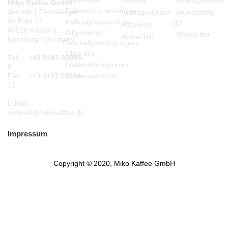
Miko Kaffee GmbH
Datenschutzerklärung
Vertrieb | Zentrallager
Auftragsverlauf
Wunschliste
Im Erlet 13
Haftungsausschluss
(
0
)
Retouren
90518 Altdorf b.
Allgemeine
Newsletter
Anmelden
Nürnberg | Germany
Geschäftsbedingungen
Über uns
Tel. : +49 9187 90994-
Lieferinformationen
0
Seitenübersicht
Fax : +49 9187 90994-
13
E-Mail:
vertrieb@mikokaffee.de
Impressum
Copyright © 2020, Miko Kaffee GmbH