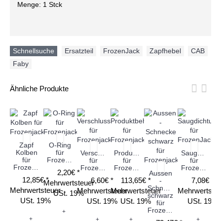
Menge: 1 Stck
Schnellsuche
Ersatzteil
,
FrozenJack
,
Zapfhebel
,
CAB
,
Faby
Ähnliche Produkte
Zapf
O-Ring
Kolben
für
Verschlusskappe
Produktbehälter
Saugdichtun
für
Frozenjack
für
für
für
Frozenjack
Frozenjack
Frozenjack
FrozenJack
B
2,20€ *
Aussen
mi
12,85€ *
6,60€ *
113,65€ *
7,08€ *
-
Mehrwertsteuer
s
Schnecke
Mehrwertsteuer
Mehrwertsteuer
Mehrwertsteuer
Mehrwertste
USt. 19%
schwarz
USt. 19%
USt. 19%
USt. 19%
USt. 19%
für
Frozenjack
+
+
+
+
+