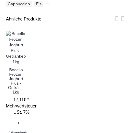
Cappuccino
,
Eis
,
Ähnliche Produkte
Bocello
Frozen
Joghurt
Plus -
Getränkepulver
1kg
17,11€ *
Mehrwertsteuer
USt. 7%
+
Warenkorb