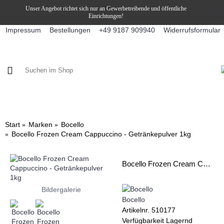
Unser Angebot richtet sich nur an Gewerbetreibende und öffentliche
Einrichtungen!
Impressum
Bestellungen
Widerrufsformular
+49 9187 909940
KAFFEE / FÜLLPRODUKTE
KAFFEEAUTOMATEN
SNEKY
Start
Marken
Bocello
Bocello Frozen Cream Cappuccino - Getränkepulver 1kg
Bocello Frozen Cream Cappuccino - Getränkepulver 1kg
Bildergalerie
Bocello
Artikelnr.
510177
Verfügbarkeit
Lagernd