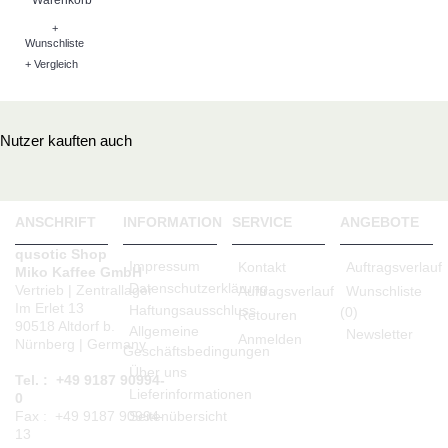
+
Wunschliste
+ Vergleich
Nutzer kauften auch
ANSCHRIFT
INFORMATION
SERVICE
ANGEBOTE
qusotic Shop
Impressum
Kontakt
Auftragsverlauf
Miko Kaffee GmbH
Datenschutzerklärung
Vertrieb | Zentrallager
Auftragsverlauf
Wunschliste
Im Erlet 13
Haftungsausschluss
(
0
)
Retouren
90518 Altdorf b.
Allgemeine
Newsletter
Anmelden
Nürnberg | Germany
Geschäftsbedingungen
Über uns
Tel. : +49 9187 90994-
Lieferinformationen
0
Seitenübersicht
Fax : +49 9187 90994-
13