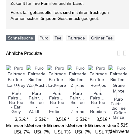
Zukunft für ihre Familien und ihr Land.
Puros fair gehandelte Tees sind mit ihren fruchtigen
Aromen sicher für jeden Geschmack geeignet.
Schnellsuche
Puro
,
Tee
,
Fairtrade
,
Grüner Tee
Ähnliche Produkte
Puro
Puro
Puro
Puro
Puro
Fairtrade
Fairtrade
Fairtrade
Fairtrade
Fairtrade
Fa
Puro
Bio Tee
Bio Tee
Bio Tee
Bio Tee
Bio Tee
Fairtrade
- Earl
-
-
-
-
Bio Tee
Grey
Waldfrucht
Erdbeere
Zitrone
Rooibos
- Grüne
Minze
3,51€ *
3,51€ *
3,51€ *
3,51€ *
3,51€ *
Me
3,51€ *
Mehrwertsteuer
Mehrwertsteuer
Mehrwertsteuer
Mehrwertsteuer
Mehrwertsteuer
Mehrwertste
USt. 7%
USt. 7%
USt. 7%
USt. 7%
USt. 7%