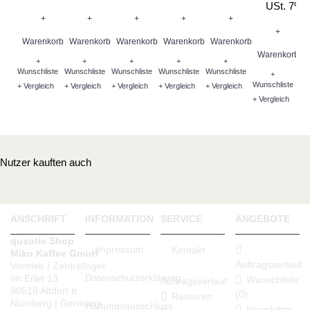
USt. 7%
+
+
+
+
+
W
+
Warenkorb
Warenkorb
Warenkorb
Warenkorb
Warenkorb
Warenkorb
+
+
+
+
+
Wu
Wunschliste
Wunschliste
Wunschliste
Wunschliste
Wunschliste
+
+ V
Wunschliste
+ Vergleich
+ Vergleich
+ Vergleich
+ Vergleich
+ Vergleich
+ Vergleich
Nutzer kauften auch
ANSCHRIFT
INFORMATION
SERVICE
ANGEBOTE
qusotic Shop
Impressum
Kontakt
Miko Kaffee GmbH
Auftragsverlauf
Vertrieb | Zentrallager
Datenschutzerklärung
Im Erlet 13
Wunschliste
Auftragsverlauf
90518 Altdorf b.
(
0
)
Retouren
Nürnberg | Germany
Haftungsausschluss
Newsletter