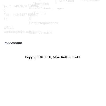
Anmelden
Allgemeine
Tel. : +49 9187 90994-
Geschäftsbedingungen
0
Über uns
Fax : +49 9187 90994-
13
Lieferinformationen
E-Mail:
vertrieb@mikokaffee.de
Seitenübersicht
Impressum
Copyright © 2020, Miko Kaffee GmbH