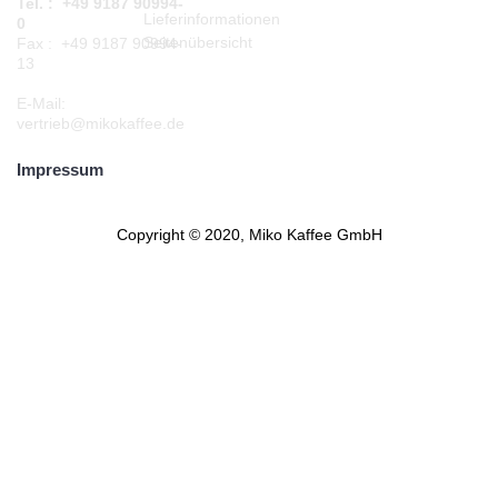
Tel. : +49 9187 90994-
Lieferinformationen
0
Seitenübersicht
Fax : +49 9187 90994-
13
E-Mail:
vertrieb@mikokaffee.de
Impressum
Copyright © 2020, Miko Kaffee GmbH