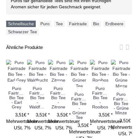
Puros fair gehandelte Tees sind mit ihren fruchtigen
Aromen sicher für jeden Geschmack geeignet.
Schnellsuche
Puro
,
Tee
,
Fairtrade
,
Bio
,
Erdbeere
,
Schwarzer Tee
Ähnliche Produkte
Puro
Puro
Puro
Puro
Fairtrade
Fairtrade
Fairtrade
Fairtrade
Fa
Puro
Puro
Bio Tee
Bio Tee
Bio Tee
Bio Tee
Fairtrade
Fairtrade
- Earl
-
-
-
Bio Tee
Bio Tee
Grey
Waldfrucht
Zitrone
Rooibos
-
- Grüne
Grüner
Minze
3,51€ *
3,51€ *
3,51€ *
3,51€ *
Me
Tee
3,51€ *
Mehrwertsteuer
Mehrwertsteuer
Mehrwertsteuer
Mehrwertsteuer
3,51€ *
Mehrwertste
USt. 7%
USt. 7%
USt. 7%
USt. 7%
Mehrwertsteuer
USt. 7%