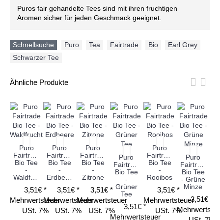
Puros fair gehandelte Tees sind mit ihren fruchtigen
Aromen sicher für jeden Geschmack geeignet.
Schnellsuche
Puro
,
Tea
,
Fairtrade
,
Bio
,
Earl Grey
,
Schwarzer Tee
Ähnliche Produkte
Puro
Puro
Puro
Puro
Fairtrade
Fairtrade
Fairtrade
Fairtrade
Fa
Puro
Puro
Bio Tee
Bio Tee
Bio Tee
Bio Tee
Fairtrade
Fairtrade
-
-
-
-
Bio Tee
Bio Tee
Waldfrucht
Erdbeere
Zitrone
Rooibos
-
- Grüne
Grüner
Minze
3,51€ *
3,51€ *
3,51€ *
3,51€ *
Me
Tee
3,51€ *
Mehrwertsteuer
Mehrwertsteuer
Mehrwertsteuer
Mehrwertsteuer
3,51€ *
Mehrwertste
USt. 7%
USt. 7%
USt. 7%
USt. 7%
Mehrwertsteuer
USt. 7%