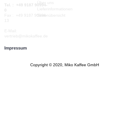
Über uns
Tel. : +49 9187 90994-
Lieferinformationen
0
Seitenübersicht
Fax : +49 9187 90994-
13
E-Mail:
vertrieb@mikokaffee.de
Impressum
Copyright © 2020, Miko Kaffee GmbH