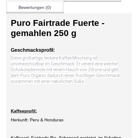
Bewertungen (0)
Puro Fairtrade Fuerte -
gemahlen 250 g
Geschmacksprofil:
Diese großartige, leckere Kaffee Mischung ist
unverwechselbar im Geschmack. Er vereint eine weiche
Schokoladennote mit einem Hauch von Zitrone und gibt
dem Puro Organic dadurch einen fruchtigen Geschmack
zusammen mit einer natürlichen Süße.
Kaffeeprofil:
Herkunft: Peru & Honduras
Kaffeeart: Fairtrade,Bio, Schonend geröstet, im Schatten