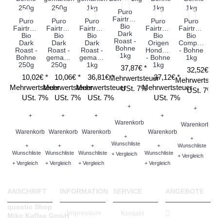
Puro
Fairtrade
Puro
Puro
Puro
Puro
Puro
Bio
Fairtrade
Fairtrade
Fairtrade
Fairtrade
Fairtrade
Dark
Bio
Bio
Bio
Bio
Bio
Roast -
Dark
Dark
Dark
Origen
Compañero
Bohne
Roast -
Roast -
Roast -
Honduras
- Bohne
1kg
Bohne
gemahlen
gemahlen
- Bohne
1kg
250g
250g
1kg
1kg
37,87€ *
32,52€ *
10,02€ *
10,06€ *
36,81€ *
37,12€ *
Mehrwertsteuer
Mehrwertste
Mehrwertsteuer
Mehrwertsteuer
Mehrwertsteuer
Mehrwertsteuer
USt. 7%
USt. 7%
USt. 7%
USt. 7%
USt. 7%
USt. 7%
+
+
+
+
+
+
Warenkorb
Warenkorb
Warenkorb
Warenkorb
Warenkorb
Warenkorb
+
+
Wunschliste
+
+
+
+
Wunschliste
Wunschliste
Wunschliste
Wunschliste
Wunschliste
+ Vergleich
+ Vergleich
+ Vergleich
+ Vergleich
+ Vergleich
+ Vergleich
ANSCHRIFT
INFORMATION
SERVICE
ANGEBOTE
qusotic Shop
Impressum
Kontakt
Miko Kaffee GmbH