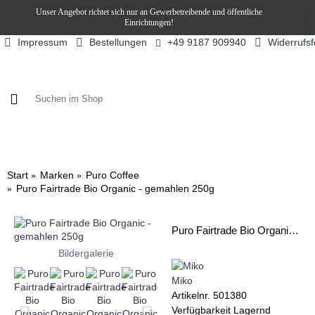
Unser Angebot richtet sich nur an Gewerbetreibende und öffentliche
Einrichtungen!
Impressum
Bestellungen
Widerrufs
+49 9187 909940
KAFFEE / FÜLLPRODUKTE
KAFFEEAUTOMATEN
SN
Start
Marken
Puro Coffee
Puro Fairtrade Bio Organic - gemahlen 250g
Puro Fairtrade Bio Organic - gemahlen 250g
Bildergalerie
Miko
Artikelnr.
501380
Verfügbarkeit
Lagernd