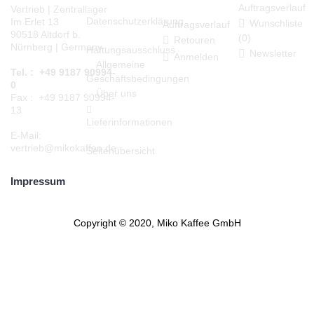
Auftragsverlauf
Vertrieb | Zentrallager
Datenschutzerklärung
Im Erlet 13
Wunschliste
Auftragsverlauf
90518 Altdorf b.
(
0
)
Retouren
Nürnberg | Germany
Haftungsausschluss
Newsletter
Anmelden
Allgemeine
Tel. : +49 9187 90994-
Geschäftsbedingungen
0
Über uns
Fax : +49 9187 90994-
13
Lieferinformationen
E-Mail:
vertrieb@mikokaffee.de
Seitenübersicht
Impressum
Copyright © 2020, Miko Kaffee GmbH