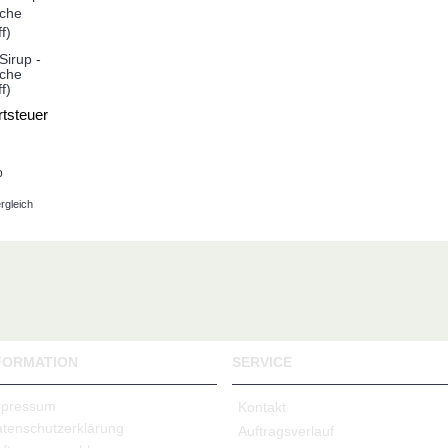
Sirup -
sche
f)
tsteuer
b
rgleich
FORMATION
SERVICE
mpressum
Kontakt
tenschutzerklärung
Auftragsverlauf