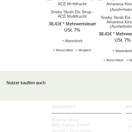
Sneky Slush Eis Sirup -
ACE Multifrucht
Sneky Slush Eis 
Amarena Kir
38,41€ *
Mehrwertsteuer
(Azofarbstof
USt. 7%
38,41€ *
Mehrwer
USt. 7%
+ Warenkorb
+ Wunschliste
+ Vergleich
+ Warenkor
+ Wunschliste
+ Ve
Nutzer kauften auch
ANSCHRIFT
IN
qusotic Shop
I
Miko Kaffee GmbH
Da
Vertrieb | Zentrallager