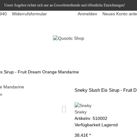
Unser Angebot richtet sich nur an Gewerbetreibende und öffentliche Einrichtungen!
Widerrufsformular
Anmelden
Neues Konto anl
940
FFEEAUTOMATEN
SNEKY ™ SLUSH EIS DRINKS
SLUSH-EIS
is Sirup - Fruit Dream Orange Mandarine
Sneky Slush Eis Sirup - Fruit
ie
Sneky
Artikelnr.
510002
Verfügbarkeit
Lagernd
38,41€ *