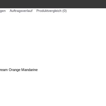
egen
Auftragsverlauf
Produktvergleich (
0
)
0 Artikel - 0,00€ *
-MASCHINEN
ZUMEX SAFTMASCHINEN
 Dream Orange Mandarine