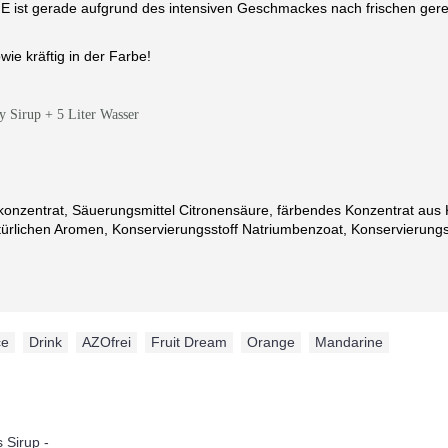
st gerade aufgrund des intensiven Geschmackes nach frischen gere
ie kräftig in der Farbe!
y Sirup + 5 Liter Wasser
konzentrat, Säuerungsmittel Citronensäure, färbendes Konzentrat aus K
ürlichen Aromen, Konservierungsstoff Natriumbenzoat, Konservierungss
ce
,
Drink
,
AZOfrei
,
Fruit Dream
,
Orange
,
Mandarine