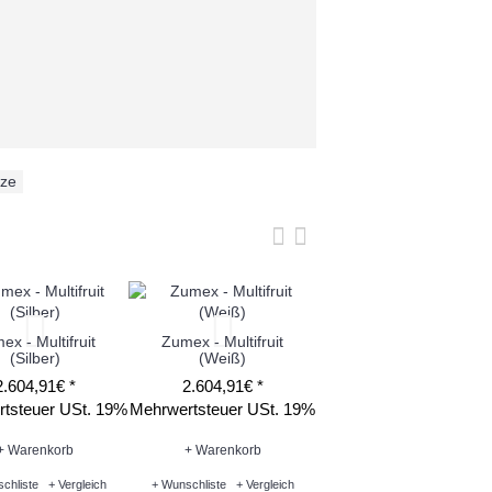
ze
ex - Multifruit
Zumex - Multifruit
Zumex - Versatile Pro
(Silber)
(Weiß)
(Graphite)
2.604,91€ *
2.604,91€ *
7.448,21€ *
tsteuer USt. 19%
Mehrwertsteuer USt. 19%
Mehrwertsteuer USt. 1
+ Warenkorb
+ Warenkorb
+ Warenkorb
chliste
+ Vergleich
+ Wunschliste
+ Vergleich
+ Wunschliste
+ Vergleich