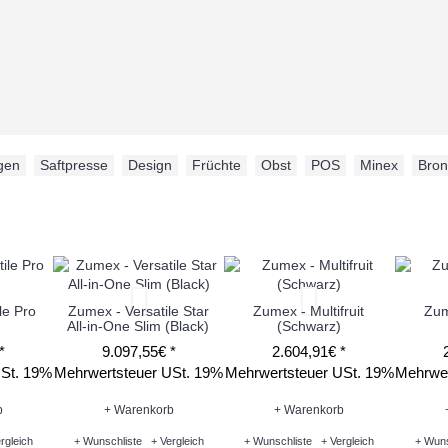
gen
,
Saftpresse
,
Design
,
Früchte
,
Obst
,
POS
,
Minex
,
Bron
le Pro
Zumex - Versatile Star
Zumex - Multifruit
Zum
All-in-One Slim (Black)
(Schwarz)
*
9.097,55€ *
2.604,91€ *
USt. 19%
Mehrwertsteuer USt. 19%
Mehrwertsteuer USt. 19%
Mehrwer
b
+ Warenkorb
+ Warenkorb
rgleich
+ Wunschliste
+ Vergleich
+ Wunschliste
+ Vergleich
+ Wuns