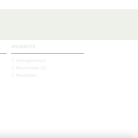
ANGEBOTE
Auftragsverlauf
Wunschliste (
0
)
Newsletter