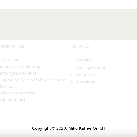
FORMATION
SERVICE
Impressum
Kontakt
Datenschutzerklärung
Auftragsverlauf
Haftungsausschluss
Retouren
Allgemeine Geschäftsbedingungen
Anmelden
Über uns
ieferinformationen
eitenübersicht
Copyright © 2020, Miko Kaffee GmbH