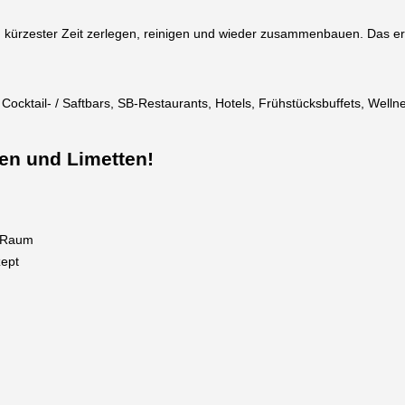
rzester Zeit zerlegen, reinigen und wieder zusammenbauen. Das erle
, Cocktail- / Saftbars, SB-Restaurants, Hotels, Frühstücksbuffets, Well
nen und Limetten!
m Raum
ept