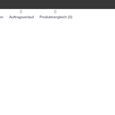
en
Auftragsverlauf
Produktvergleich (
0
)
0 Artikel - 0,00€ *
-MASCHINEN
ZUMEX SAFTMASCHINEN