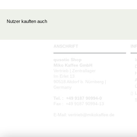
Nutzer kauften auch
ANSCHRIFT
IN
qusotic Shop
Miko Kaffee GmbH
Vertrieb | Zentrallager
Im Erlet 13
90518 Altdorf b. Nürnberg |
Germany
L
Tel. : +49 9187 90994-0
S
Fax : +49 9187 90994-13
E-Mail: vertrieb@mikokaffee.de