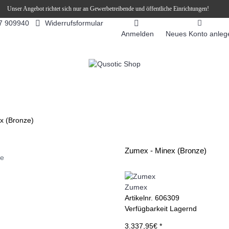
Unser Angebot richtet sich nur an Gewerbetreibende und öffentliche Einrichtungen!
Widerrufsformular
7 909940
Anmelden
Neues Konto anleg
FEEAUTOMATEN
SNEKY ™ SLUSH EIS DRINKS
SLUSH-EIS
x (Bronze)
Zumex - Minex (Bronze)
ie
Zumex
Artikelnr.
606309
Verfügbarkeit
Lagernd
3.337,95€ *