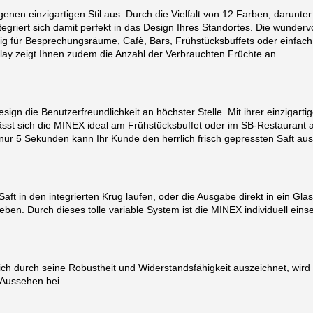
en einzigartigen Stil aus. Durch die Vielfalt von 12 Farben, darunter
griert sich damit perfekt in das Design Ihres Standortes. Die wundervo
g für Besprechungsräume, Cafè, Bars, Frühstücksbuffets oder einfach f
play zeigt Ihnen zudem die Anzahl der Verbrauchten Früchte an.
n die Benutzerfreundlichkeit an höchster Stelle. Mit ihrer einzigarti
sst sich die MINEX ideal am Frühstücksbuffet oder im SB-Restaurant a
nur 5 Sekunden kann Ihr Kunde den herrlich frisch gepressten Saft au
aft in den integrierten Krug laufen, oder die Ausgabe direkt in ein Glas
en. Durch dieses tolle variable System ist die MINEX individuell einse
ch durch seine Robustheit und Widerstandsfähigkeit auszeichnet, wird 
n Aussehen bei.