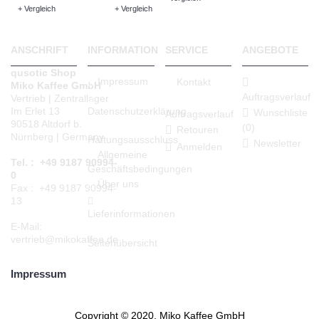
+ Vergleich
+ Vergleich
ANSCHRIFT
INFORMATION
SERVICE
ANGEBOTE
qusotic Shop
Impressum
Kontakt
Miko Kaffee GmbH
Auftragsverlauf
Vertrieb | Zentrallager
Datenschutzerklärung
Im Erlet 13
Wunschliste
Auftragsverlauf
90518 Altdorf b.
(
0
)
Retouren
Nürnberg | Germany
Haftungsausschluss
Newsletter
Anmelden
Allgemeine
Tel. : +49 9187 90994-
Geschäftsbedingungen
0
Über uns
Fax : +49 9187 90994-
13
Lieferinformationen
E-Mail:
vertrieb@mikokaffee.de
Seitenübersicht
Impressum
Copyright © 2020, Miko Kaffee GmbH