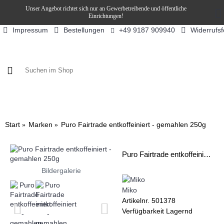
Unser Angebot richtet sich nur an Gewerbetreibende und öffentliche
Einrichtungen!
Impressum
Bestellungen
Widerrufs
+49 9187 909940
KAFFEE / FÜLLPRODUKTE
KAFFEEAUTOMATEN
SN
Start
Marken
Puro Fairtrade entkoffeiniert - gemahlen 250g
Puro Fairtrade entkoffeiniert - gemahlen 250g
Bildergalerie
Miko
Artikelnr.
501378
Verfügbarkeit
Lagernd