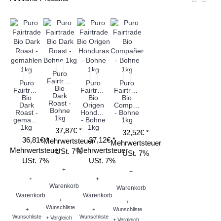
Puro
Fairtrade
Puro
Puro
Puro
Bio
Fairtrade
Fairtrade
Fairtrade
Dark
Bio
Bio
Bio
Roast -
Dark
Origen
Compañero
Bohne
Roast -
Honduras
- Bohne
1kg
gemahlen
- Bohne
1kg
1kg
1kg
37,87€ *
32,52€ *
36,81€ *
37,12€ *
Mehrwertsteuer
Mehrwertsteuer
Mehrwertsteuer
Mehrwertsteuer
USt. 7%
USt. 7%
USt. 7%
USt. 7%
+
+
+
+
Warenkorb
Warenkorb
Warenkorb
Warenkorb
+
+
Wunschliste
+
+
Wunschliste
Wunschliste
Wunschliste
+ Vergleich
+ Vergleich