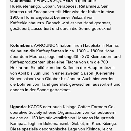
Guatemala
: FEDECOCAQUA sitzen quer über
Huehuetenango, Cobán, Verapaces, Retalhuleu, San
Marcos und Zacapa verteilt. Hier wird der Kaffee in etwa
1900m Höhe angebaut bei einer Vielzahl von
Kaffeekleinbauern. Danach wird er von Hand geerntet,
gesäubert, aussortiert und durch die Sonne getrocknet.
Kolumbien
: APROUNION haben ihren Hauptsitz in Narino,
sie bauen die Kaffeepflanzen in ca. 1300 – 1800m Höhe
über dem Meeresspiegel mit ungefähr 270 Kleinbauern und
Kaffeeproduzenten über eine Fläche von um die 700
Hektar an. Sie pflücken den Kaffee in der Haupterntezeit
von April bis Juni und in einer zweiten Saison (Kleinernte
Nebensaison) von Oktober bis Januar. Auch hier werden
die Bohnen von Hand geerntet, gewaschen, aussortiert und
danach in der Sonne getrocknet.
Uganda
: KCFCS oder auch Kibinge Coffee Farmers Co-
operative Society ist eine Organisation von Kaffeebauern
welche ca. 150 km südwestlich von Ugandas Hauptstadt
Kampala liegt, im Bukomansimbi Gebiet, im Kreis Kibinge.
Diese spezielle geographische Lage von Kibinge, leicht