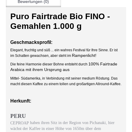
Bewertungen (0)
Puro Fairtrade Bio FINO -
Gemahlen 1.000 g
Geschmacksprofil:
Elegant, fruchtig und süß ... ein wahres Festival für Ihre Sinne. Er ist
Rampenlicht!
im Schatten gewachsen, aber steht im
100% Fairtrade
Die feine Harmonie dieser Bohne entsteht durch
Arabica mit ihrem Ursprung aus
Mittel- Südamerika, in Verbindung mit seiner medium Röstung. Das
macht diesen Kaffee zu einem tollen und großartigen Allround-Kaffee.
Herkunft:
PERU
haben ihren Sitz in der Region von Pichanaki, hier
CEPROAP
wächst der Kaffee in einer Höhe von 1650m über dem