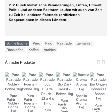
P.S: Durch klimatische Veränderungen, Ernten, Umwelt,
Politik und anderen Faktoren kaufen wir auch von Zeit
zu Zeit bei anderen Fairtrade zertifizierten
Kooperationen in diesen Ländern.
Schnellsuche
Puro
,
Fino
,
Fairtrade
,
gemahlen
,
Röstkaffee
,
Kaffee
,
Arabica
Ähnliche Produkte
Puro
Puro
Bocello
Fairtrade
Fairtrade
Crema
Puro
Noble -
Fuerte -
Aroma
Fairtrade
Puro
Bohne
Bohne
1kg
Bio
Fairtrade
Fa
Puro
1kg
1kg
Dark