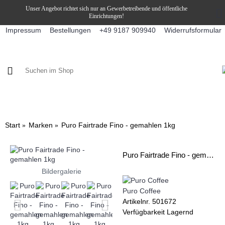
Unser Angebot richtet sich nur an Gewerbetreibende und öffentliche
Einrichtungen!
Impressum
Bestellungen
Widerrufsformular
+49 9187 909940
KAFFEE / FÜLLPRODUKTE
KAFFEEAUTOMATEN
SNEKY
Start
Marken
Puro Fairtrade Fino - gemahlen 1kg
Puro Fairtrade Fino - gemahlen 1kg
Bildergalerie
Puro Coffee
Artikelnr.
501672
Verfügbarkeit
Lagernd