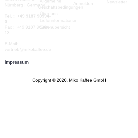
Allgemeine
Newsletter
Anmelden
Nürnberg | Germany
Geschäftsbedingungen
Über uns
Tel. : +49 9187 90994-
Lieferinformationen
0
Seitenübersicht
Fax : +49 9187 90994-
13
E-Mail:
vertrieb@mikokaffee.de
Impressum
Copyright © 2020, Miko Kaffee GmbH