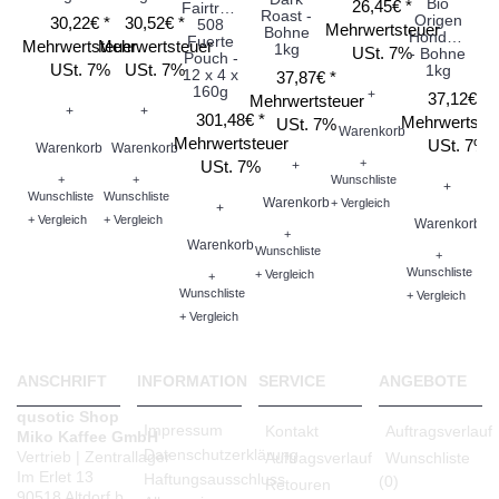
Bio
26,45€ *
Fairtrade
Roast -
Origen
C
30,22€ *
30,52€ *
508
Mehrwertsteuer
Bohne
Honduras
-
Fuerte
Mehrwertsteuer
Mehrwertsteuer
1kg
USt. 7%
- Bohne
Pouch -
USt. 7%
USt. 7%
1kg
12 x 4 x
37,87€ *
160g
+
37,12€ *
Mehrwertsteuer
Me
+
+
301,48€ *
Mehrwertste
USt. 7%
Warenkorb
Mehrwertsteuer
USt. 7%
Warenkorb
Warenkorb
+
USt. 7%
+
+
+
Wunschliste
+
Wunschliste
Wunschliste
Warenkorb
+ Vergleich
W
+
+ Vergleich
+ Vergleich
Warenkorb
+
Warenkorb
Wunschliste
+
Wu
Wunschliste
+ Vergleich
+
+ V
Wunschliste
+ Vergleich
+ Vergleich
ANSCHRIFT
INFORMATION
SERVICE
ANGEBOTE
qusotic Shop
Impressum
Kontakt
Auftragsverlauf
Miko Kaffee GmbH
Datenschutzerklärung
Vertrieb | Zentrallager
Auftragsverlauf
Wunschliste
Im Erlet 13
Haftungsausschluss
(
0
)
Retouren
90518 Altdorf b.