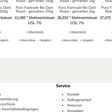
io Dark
Puro Fairtrade Bio Dark
Puro Fairtrade Bio Dark
Puro F
 250g
Roast - gemahlen 250g
Roast - gemahlen 1kg
Roa
tsteuer
10,06€ *
Mehrwertsteuer
36,81€ *
Mehrwertsteuer
37,87€
USt. 7%
USt. 7%
b
+ Warenkorb
+ Warenkorb
rgleich
+ Wunschliste
+ Vergleich
+ Wunschliste
+ Vergleich
+ Wuns
Service
m
Kontakt
tzerklärung
Auftragsverlauf
usschluss
Retouren
e Geschäftsbedingungen
Anmelden