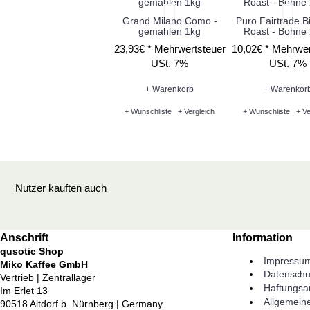
Grand Milano Como -
Puro Fairtrade B
gemahlen 1kg
Roast - Bohne
23,93€ *
Mehrwertsteuer
10,02€ *
Mehrwer
USt. 7%
USt. 7%
+ Warenkorb
+ Warenkor
+ Wunschliste
+ Vergleich
+ Wunschliste
+ Ve
Nutzer kauften auch
Anschrift
Information
qusotic Shop
Impressu
Miko Kaffee GmbH
Datenschu
Vertrieb | Zentrallager
Haftungsa
Im Erlet 13
Allgemein
90518 Altdorf b. Nürnberg | Germany