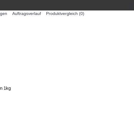
egen
Auftragsverlauf
Produktvergleich (
0
)
0 Artikel - 0,00€ *
-MASCHINEN
ZUMEX SAFTMASCHINEN
en 1kg