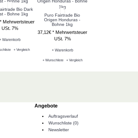
airtrade Bio Dark
Puro Fairtrade Bio
st - Bohne 1kg
Compañero - Bohne 1k
Puro Fairtrade Bio
Origen Honduras -
 *
Mehrwertsteuer
32,52€ *
Mehrwertsteue
Bohne 1kg
USt. 7%
USt. 7%
37,12€ *
Mehrwertsteuer
USt. 7%
+ Warenkorb
+ Warenkorb
chliste
+ Vergleich
+ Wunschliste
+ Vergleich
+ Warenkorb
+ Wunschliste
+ Vergleich
Angebote
Auftragsverlauf
Wunschliste (
0
)
Newsletter