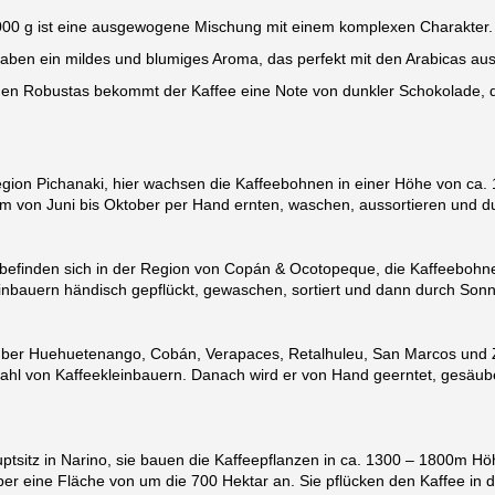
000 g ist eine ausgewogene Mischung mit einem komplexen Charakter.
ben ein mildes und blumiges Aroma, das perfekt mit den Arabicas aus
en Robustas bekommt der Kaffee eine Note von dunkler Schokolade, die 
egion Pichanaki, hier wachsen die Kaffeebohnen in einer Höhe von ca
m von Juni bis Oktober per Hand ernten, waschen, aussortieren und du
nden sich in der Region von Copán & Ocotopeque, die Kaffeebohne
nbauern händisch gepflückt, gewaschen, sortiert und dann durch Sonn
 Huehuetenango, Cobán, Verapaces, Retalhuleu, San Marcos und Zaca
hl von Kaffeekleinbauern. Danach wird er von Hand geerntet, gesäube
itz in Narino, sie bauen die Kaffeepflanzen in ca. 1300 – 1800m Hö
 eine Fläche von um die 700 Hektar an. Sie pflücken den Kaffee in der