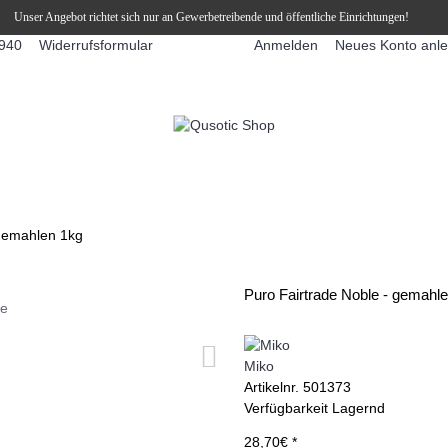
Unser Angebot richtet sich nur an Gewerbetreibende und öffentliche Einrichtungen!
Widerrufsformular
Anmelden
Neues Konto anl
940
FFEEAUTOMATEN
SNEKY ™ SLUSH EIS DRINKS
SLUSH-EIS
 gemahlen 1kg
Puro Fairtrade Noble - gemahl
ie
Miko
Artikelnr.
501373
Verfügbarkeit
Lagernd
28,70€ *