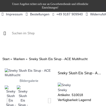
Unser Angebot richtet sich nur an Gewerbetreibende und öffentliche
Einrichtungen!
Impressum
Bestellungen
Widerrufs
+49 9187 909940
KAFFEE / FÜLLPRODUKTE
KAFFEEAUTOMATEN
SN
Start
Marken
Sneky Slush Eis Sirup - ACE Multifrucht
Sneky Slush Eis Sirup - ACE Multifrucht
Bildergalerie
Sneky
Artikelnr.
510018
Verfügbarkeit
Lagernd