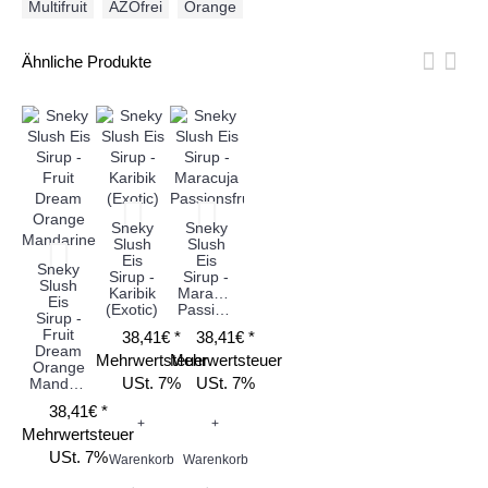
Multifruit
,
AZOfrei
,
Orange
Ähnliche Produkte
Sneky
Sneky
Slush
Slush
Eis
Eis
Sneky
Sirup -
Sirup -
Slush
Karibik
Maracuja
Eis
(Exotic)
Passionsfrucht
Sirup -
Fruit
38,41€ *
38,41€ *
Dream
Mehrwertsteuer
Mehrwertsteuer
Orange
USt. 7%
USt. 7%
Mandarine
38,41€ *
+
+
Mehrwertsteuer
USt. 7%
Warenkorb
Warenkorb