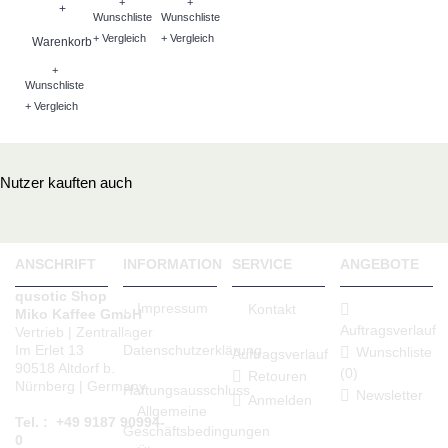
+
+
+
Wunschliste
Wunschliste
+ Vergleich
+ Vergleich
Warenkorb
+
Wunschliste
+ Vergleich
Nutzer kauften auch
ANSCHRIFT
INFORMATION
SERVICE
ANGEBOTE
qusotic Shop
Impressum
Kontakt
Miko Kaffee GmbH
Auftragsverlauf
Vertrieb | Zentrallager
Datenschutzerklärung
Im Erlet 13
Wunschliste
Auftragsverlauf
90518 Altdorf b.
(
0
)
Retouren
Nürnberg | Germany
Haftungsausschluss
Newsletter
Anmelden
Allgemeine
Tel. : +49 9187 90994-
Geschäftsbedingungen
0