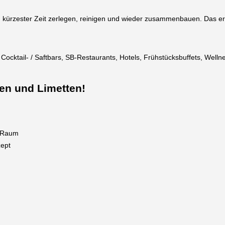
rzester Zeit zerlegen, reinigen und wieder zusammenbauen. Das erle
, Cocktail- / Saftbars, SB-Restaurants, Hotels, Frühstücksbuffets, Well
nen und Limetten!
m Raum
ept