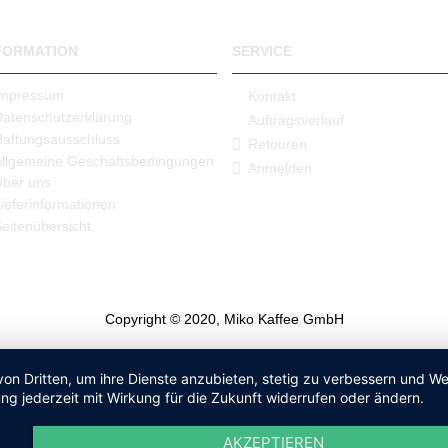
FORMATION
SERVICE
Impressum
Kontakt
Datenschutzerklärung
Auftragsverlauf
Haftungsausschluss
Retouren
Allgemeine Geschäftsbedingungen
Anmelden
Über uns
ieferinformationen
eitenübersicht
Copyright © 2020, Miko Kaffee GmbH
von Dritten, um ihre Dienste anzubieten, stetig zu verbessern und 
ng jederzeit mit Wirkung für die Zukunft widerrufen oder ändern.
AKZEPTIEREN