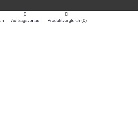
en
Auftragsverlauf
Produktvergleich (
0
)
0 Artikel - 0,00€ *
-MASCHINEN
ZUMEX SAFTMASCHINEN