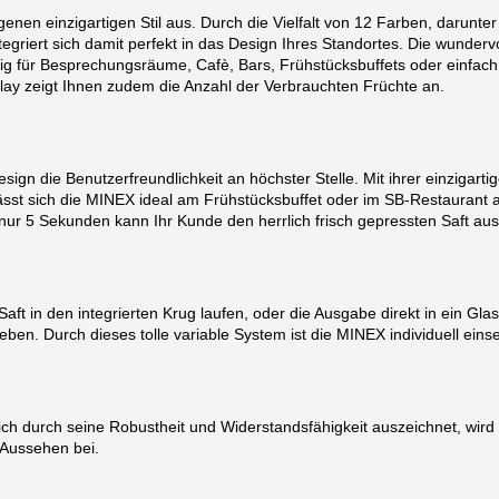
en einzigartigen Stil aus. Durch die Vielfalt von 12 Farben, darunter
griert sich damit perfekt in das Design Ihres Standortes. Die wundervo
g für Besprechungsräume, Cafè, Bars, Frühstücksbuffets oder einfach f
play zeigt Ihnen zudem die Anzahl der Verbrauchten Früchte an.
n die Benutzerfreundlichkeit an höchster Stelle. Mit ihrer einzigarti
sst sich die MINEX ideal am Frühstücksbuffet oder im SB-Restaurant a
nur 5 Sekunden kann Ihr Kunde den herrlich frisch gepressten Saft au
aft in den integrierten Krug laufen, oder die Ausgabe direkt in ein Glas
en. Durch dieses tolle variable System ist die MINEX individuell einse
ch durch seine Robustheit und Widerstandsfähigkeit auszeichnet, wird 
n Aussehen bei.