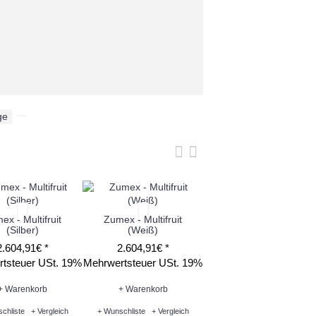
ge
,
ex - Multifruit
Zumex - Multifruit
Zumex - Versatile Pro
(Silber)
(Weiß)
(Graphite)
2.604,91€ *
2.604,91€ *
7.448,21€ *
tsteuer USt. 19%
Mehrwertsteuer USt. 19%
Mehrwertsteuer USt. 1
+ Warenkorb
+ Warenkorb
+ Warenkorb
chliste
+ Vergleich
+ Wunschliste
+ Vergleich
+ Wunschliste
+ Vergleich