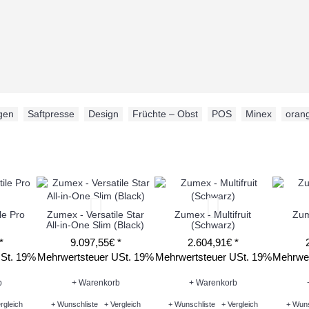
gen
,
Saftpresse
,
Design
,
Früchte – Obst
,
POS
,
Minex
,
oran
le Pro
Zumex - Versatile Star
Zumex - Multifruit
Zum
All-in-One Slim (Black)
(Schwarz)
*
9.097,55€ *
2.604,91€ *
USt. 19%
Mehrwertsteuer USt. 19%
Mehrwertsteuer USt. 19%
Mehrwer
b
+ Warenkorb
+ Warenkorb
rgleich
+ Wunschliste
+ Vergleich
+ Wunschliste
+ Vergleich
+ Wuns