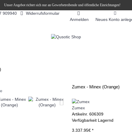
Unser Angebot richtet sich nur an Gewerbetreibende und öffentliche Einrichtungen!
Widerrufsformular
7 909940
Anmelden
Neues Konto anleg
FEEAUTOMATEN
SNEKY ™ SLUSH EIS DRINKS
SLUSH-EIS
)
Zumex - Minex (Orange)
ie
Zumex
Artikelnr.
606309
Verfügbarkeit
Lagernd
3.337,95€ *