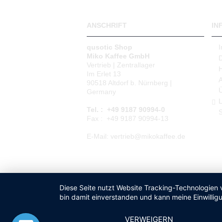
ANSCHRIFT
IN
qusotic Shop
Miko Kaffee GmbH
Vertrieb | Zentrallager
Im Erlet 13
90518 Altdorf b. Nürnberg |
Germany
L
Tel. : +49 9187 90994-0
S
Fax : +49 9187 90994-13
E-Mail: vertrieb@mikokaffee.de
Diese Seite nutzt Website Tracking-Technologien 
bin damit einverstanden und kann meine Einwilligu
VERWEIGERN