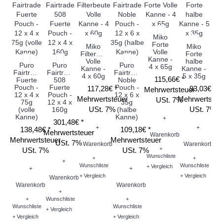
Miko
Forte
Miko
Miko
Volle
Filterbeutel
Forte
C
Kanne -
Volle
halbe
Puro
Puro
Puro
4 x 65g
Kanne -
Kanne -
K
Fairtrade
Fairtrade
Fairtrade
4 x 60g
5 x 35g
4
115,66€ *
Fuerte
508
Noble
Pouch -
Fuerte
Pouch -
117,28€ *
93,03€ *
Mehrwertsteuer
12 x 4 x
Pouch -
12 x 6 x
Mehrwertsteuer
Mehrwertste
Me
USt. 7%
75g
12 x 4 x
35g
USt. 7%
USt. 7%
(volle
160g
(halbe
Kanne)
Kanne)
+
301,48€ *
+
+
138,48€ *
109,18€ *
Mehrwertsteuer
Warenkorb
Mehrwertsteuer
Mehrwertsteuer
USt. 7%
Warenkorb
Warenkorb
W
+
USt. 7%
USt. 7%
Wunschliste
+
+
+
Wunschliste
Wunschliste
Wu
+ Vergleich
+
+
+ Vergleich
+ Vergleich
+ V
Warenkorb
Warenkorb
Warenkorb
+
+
Wunschliste
+
Wunschliste
Wunschliste
+ Vergleich
+ Vergleich
+ Vergleich