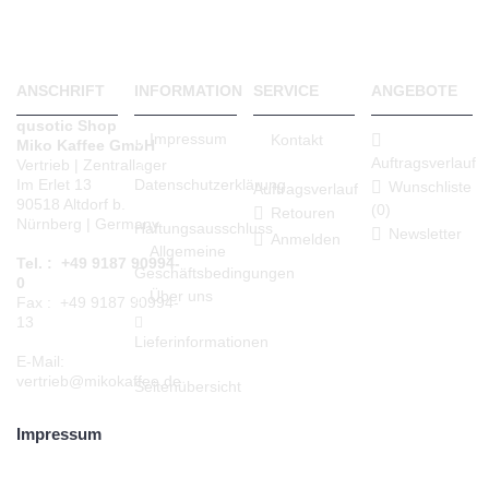
ANSCHRIFT
INFORMATION
SERVICE
ANGEBOTE
qusotic Shop
Impressum
Kontakt
Miko Kaffee GmbH
Auftragsverlauf
Vertrieb | Zentrallager
Datenschutzerklärung
Im Erlet 13
Wunschliste
Auftragsverlauf
90518 Altdorf b.
(
0
)
Retouren
Nürnberg | Germany
Haftungsausschluss
Newsletter
Anmelden
Allgemeine
Tel. : +49 9187 90994-
Geschäftsbedingungen
0
Über uns
Fax : +49 9187 90994-
13
Lieferinformationen
E-Mail:
vertrieb@mikokaffee.de
Seitenübersicht
Impressum