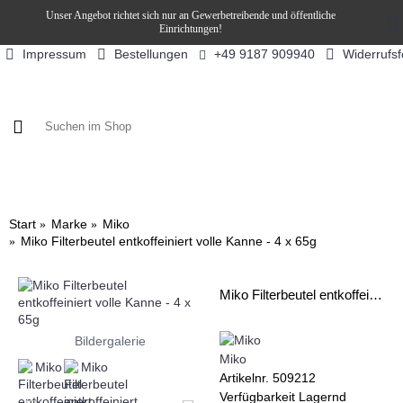
Unser Angebot richtet sich nur an Gewerbetreibende und öffentliche
Einrichtungen!
Impressum
Bestellungen
Widerrufs
+49 9187 909940
KAFFEE / FÜLLPRODUKTE
KAFFEEAUTOMATEN
SN
Start
Marke
Miko
Miko Filterbeutel entkoffeiniert volle Kanne - 4 x 65g
Miko Filterbeutel entkoffeiniert volle Kanne - 4 x 65g
Bildergalerie
Miko
Artikelnr.
509212
Verfügbarkeit
Lagernd