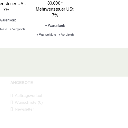
80,89€ *
rtsteuer USt.
Mehrwertsteuer USt.
7%
7%
Warenkorb
+ Warenkorb
liste
+ Vergleich
+ Wunschliste
+ Vergleich
ANGEBOTE
Auftragsverlauf
Wunschliste (
0
)
Newsletter