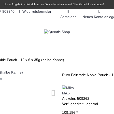
Unser Angebot richtet sich nur an Gewerbetreibende und öffentliche Einrichtungen!
Widerrufsformular
7 909940
Anmelden
Neues Konto anleg
FEEAUTOMATEN
SNEKY ™ SLUSH EIS DRINKS
SLUSH-EIS
oble Pouch - 12 x 6 x 35g (halbe Kanne)
Puro Fairtrade Noble Pouch - 1
ie
Miko
Artikelnr.
509262
Verfügbarkeit
Lagernd
109,18€ *