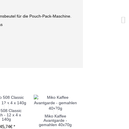
ionsbeutel für die Pouch-Pack-Maschine.
as
 508 Classic
h - 12 x 4 x
Miko Kaffee
140g
Avantgarde -
gemahlen 40x70g
45,74€ *