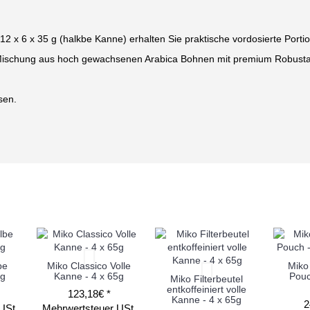
12 x 6 x 35 g (halkbe Kanne) erhalten Sie praktische vordosierte Port
Mischung aus hoch gewachsenen Arabica Bohnen mit premium Robust
sen.
be
Miko Classico Volle
Miko
5g
Kanne - 4 x 65g
Pouc
Miko Filterbeutel
entkoffeiniert volle
123,18€ *
Kanne - 4 x 65g
2
USt.
Mehrwertsteuer USt.