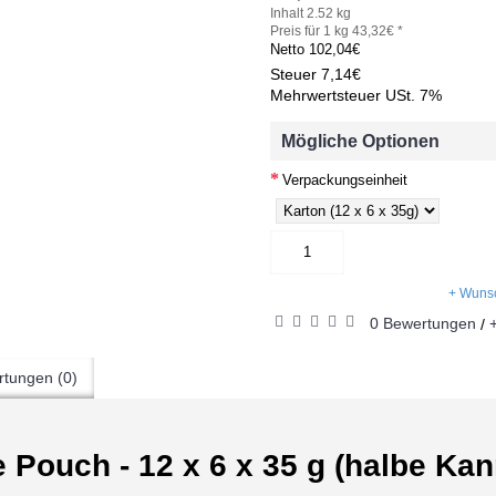
Inhalt 2.52 kg
Preis für 1 kg 43,32€ *
Netto
102,04€
Steuer
7,14€
Mehrwertsteuer USt. 7%
Mögliche Optionen
Verpackungseinheit
+ Wunsc
0 Bewertungen
/
tungen (0)
 Pouch - 12 x 6 x 35 g (halbe Kan