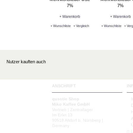
7%
7%
+ Warenkorb
+ Warenkorb
+ Wunschliste
+ Vergleich
+ Wunschliste
+ Verg
Nutzer kauften auch
ANSCHRIFT
IN
qusotic Shop
Miko Kaffee GmbH
Vertrieb | Zentrallager
Im Erlet 13
90518 Altdorf b. Nürnberg |
Germany
L