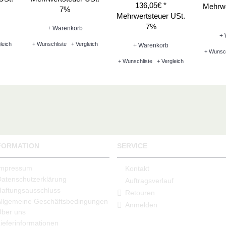
136,05€ *
Mehrwe
7%
Mehrwertsteuer USt.
7%
+ Warenkorb
+ 
leich
+ Wunschliste
+ Vergleich
+ Warenkorb
+ Wunsch
+ Wunschliste
+ Vergleich
FORMATION
SERVICE
Impressum
Kontakt
Datenschutzerklärung
Auftragsverlauf
Haftungsausschluss
Retouren
Allgemeine Geschäftsbedingungen
Anmelden
Über uns
ieferinformationen