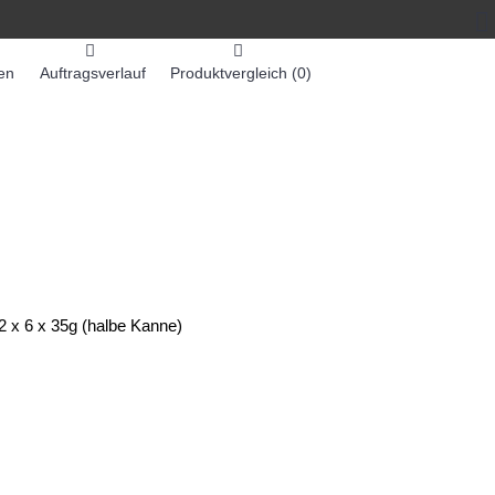
en
Auftragsverlauf
Produktvergleich (
0
)
0 Artikel - 0,00€ *
-MASCHINEN
ZUMEX SAFTMASCHINEN
2 x 6 x 35g (halbe Kanne)