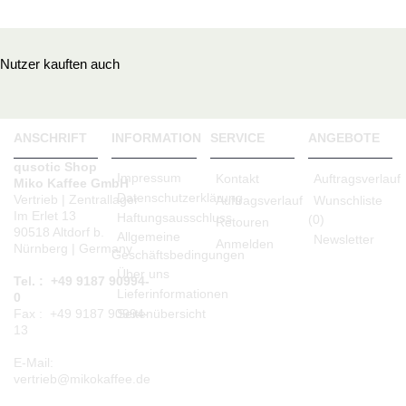
Nutzer kauften auch
ANSCHRIFT
INFORMATION
SERVICE
ANGEBOTE
qusotic Shop
Impressum
Kontakt
Auftragsverlauf
Miko Kaffee GmbH
Datenschutzerklärung
Vertrieb | Zentrallager
Auftragsverlauf
Wunschliste
Im Erlet 13
Haftungsausschluss
(
0
)
Retouren
90518 Altdorf b.
Allgemeine
Newsletter
Anmelden
Nürnberg | Germany
Geschäftsbedingungen
Über uns
Tel. : +49 9187 90994-
Lieferinformationen
0
Seitenübersicht
Fax : +49 9187 90994-
13
E-Mail:
vertrieb@mikokaffee.de