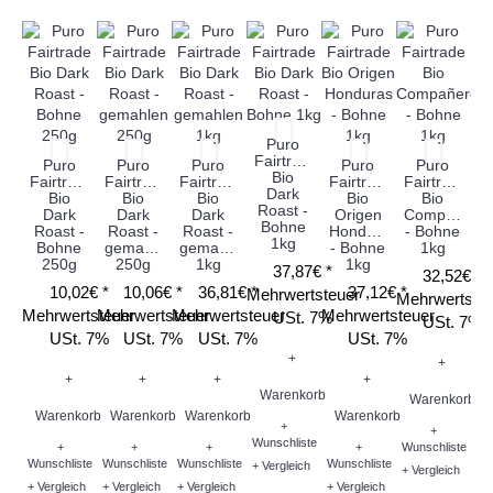
Puro
Fairtrade
Puro
Puro
Puro
Puro
Puro
Bio
Fairtrade
Fairtrade
Fairtrade
Fairtrade
Fairtrade
Dark
Bio
Bio
Bio
Bio
Bio
Roast -
Dark
Dark
Dark
Origen
Compañero
Bohne
Roast -
Roast -
Roast -
Honduras
- Bohne
1kg
Bohne
gemahlen
gemahlen
- Bohne
1kg
250g
250g
1kg
1kg
37,87€ *
32,52€ *
10,02€ *
10,06€ *
36,81€ *
37,12€ *
Mehrwertsteuer
Mehrwertste
Mehrwertsteuer
Mehrwertsteuer
Mehrwertsteuer
Mehrwertsteuer
USt. 7%
USt. 7%
USt. 7%
USt. 7%
USt. 7%
USt. 7%
+
+
+
+
+
+
Warenkorb
Warenkorb
Warenkorb
Warenkorb
Warenkorb
Warenkorb
+
+
Wunschliste
+
+
+
+
Wunschliste
Wunschliste
Wunschliste
Wunschliste
Wunschliste
+ Vergleich
+ Vergleich
+ Vergleich
+ Vergleich
+ Vergleich
+ Vergleich