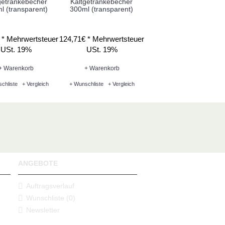
getränkebecher
Kaltgetränkebecher
Yard Cup - Super Snek
l (transparent)
300ml (transparent)
0,5l (gemischt)
 *
Mehrwertsteuer
124,71€ *
Mehrwertsteuer
69,62€ *
Mehrwertsteue
USt. 19%
USt. 19%
USt. 19%
+ Warenkorb
+ Warenkorb
+ Warenkorb
chliste
+ Vergleich
+ Wunschliste
+ Vergleich
+ Wunschliste
+ Vergleich
ANGEBOTE
Auftragsverlauf
Wunschliste (
0
)
Newsletter