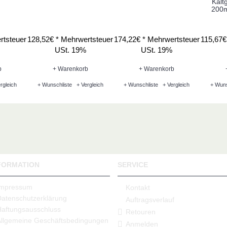
Kalt
200m
rtsteuer
128,52€ *
Mehrwertsteuer
174,22€ *
Mehrwertsteuer
115,67€
USt. 19%
USt. 19%
b
+ Warenkorb
+ Warenkorb
rgleich
+ Wunschliste
+ Vergleich
+ Wunschliste
+ Vergleich
+ Wuns
FORMATION
SERVICE
Impressum
Kontakt
Datenschutzerklärung
Auftragsverlauf
Haftungsausschluss
Retouren
Allgemeine Geschäftsbedingungen
Anmelden