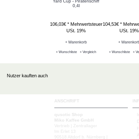
Yard Cup - Piratenschiff
0,4l
106,03€ *
Mehrwertsteuer
104,53€ *
Mehrwe
USt. 19%
USt. 19%
+ Warenkorb
+ Warenkor
+ Wunschliste
+ Vergleich
+ Wunschliste
+ Ve
Nutzer kauften auch
ANSCHRIFT
IN
qusotic Shop
Miko Kaffee GmbH
Vertrieb | Zentrallager
Im Erlet 13
90518 Altdorf b. Nürnberg |