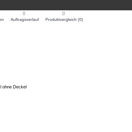
en
Auftragsverlauf
Produktvergleich (
0
)
0 Artikel - 0,00€ *
-MASCHINEN
ZUMEX SAFTMASCHINEN
l ohne Deckel