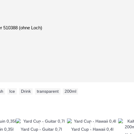
er 510388 (ohne Loch)
sh
,
Ice
,
Drink
,
transparent
,
200ml
n 0,35l
Yard Cup - Guitar 0,7l
Yard Cup - Hawaii 0,4l