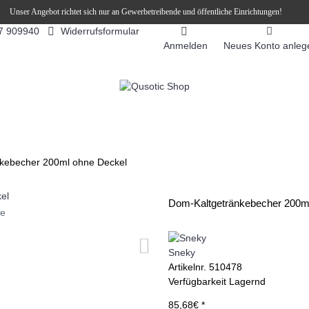
Unser Angebot richtet sich nur an Gewerbetreibende und öffentliche Einrichtungen!
Widerrufsformular
7 909940
Anmelden
Neues Konto anleg
FEEAUTOMATEN
SNEKY ™ SLUSH EIS DRINKS
SLUSH-EIS
kebecher 200ml ohne Deckel
Dom-Kaltgetränkebecher 200m
ie
Sneky
Artikelnr.
510478
Verfügbarkeit
Lagernd
85,68€ *