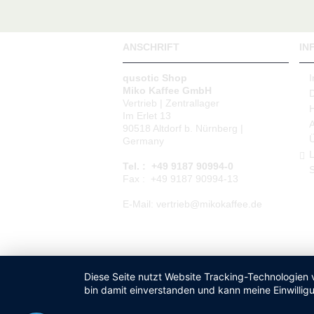
ANSCHRIFT
IN
qusotic Shop
Miko Kaffee GmbH
Vertrieb | Zentrallager
Im Erlet 13
90518 Altdorf b. Nürnberg |
Germany
L
Tel. : +49 9187 90994-0
S
Fax : +49 9187 90994-13
E-Mail: vertrieb@mikokaffee.de
Diese Seite nutzt Website Tracking-Technologien 
bin damit einverstanden und kann meine Einwilligu