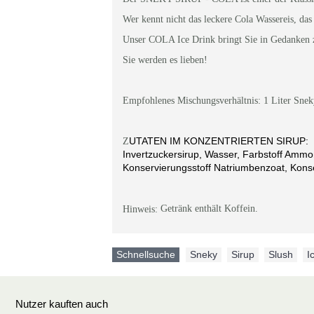
Wer kennt nicht das leckere Cola Wassereis, da
Unser COLA Ice Drink bringt Sie in Gedanken z
Sie werden es lieben!
Empfohlenes Mischungsverhältnis: 1 Liter Snek
UTATEN IM KONZENTRIERTEN SIRUP:
Z
Invertzuckersirup, Wasser, Farbstoff Amm
Konservierungsstoff Natriumbenzoat, Konse
Getränk enthält Koffein.
Hinweis:
Schnellsuche
Sneky
,
Sirup
,
Slush
,
I
Nutzer kauften auch