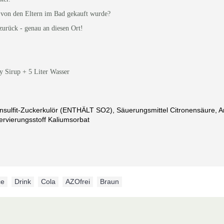
s von den Eltern im Bad gekauft wurde?
urück - genau an diesen Ort!
y Sirup + 5 Liter Wasser
onsulfit-Zuckerkulör (ENTHÄLT SO2), Säuerungsmittel Citronensäure, 
rvierungsstoff Kaliumsorbat
ce
,
Drink
,
Cola
,
AZOfrei
,
Braun