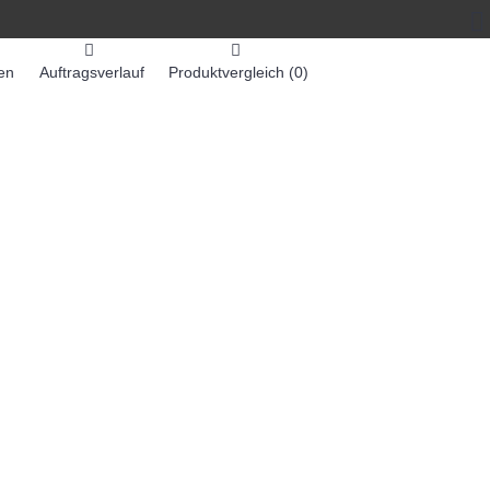
en
Auftragsverlauf
Produktvergleich (
0
)
0 Artikel - 0,00€ *
-MASCHINEN
ZUMEX SAFTMASCHINEN