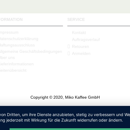
FORMATION
SERVICE
Impressum
Kontakt
Datenschutzerklärung
Auftragsverlauf
Haftungsausschluss
Retouren
Allgemeine Geschäftsbedingungen
Anmelden
Über uns
ieferinformationen
eitenübersicht
Copyright © 2020, Miko Kaffee GmbH
von Dritten, um ihre Dienste anzubieten, stetig zu verbessern und 
ng jederzeit mit Wirkung für die Zukunft widerrufen oder ändern.