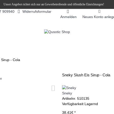
Unser Angebot richtet sich nur an Gewerbetreibende und öffentliche Einrichtungen!
Widerrufsformular
7 909940
Anmelden
Neues Konto anleg
FEEAUTOMATEN
SNEKY ™ SLUSH EIS DRINKS
SLUSH-EIS
 Sirup - Cola
Sneky Slush Eis Sirup - Cola
ie
Sneky
Artikelnr.
510135
Verfügbarkeit
Lagernd
38,41€ *