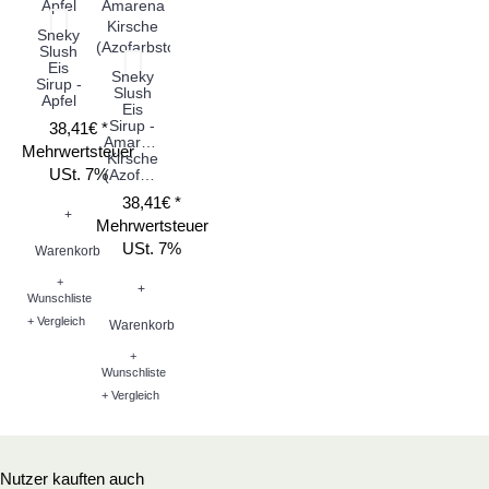
Sneky
Slush
Eis
Sneky
Sirup -
Slush
Apfel
Eis
Sirup -
38,41€ *
Amarena
Mehrwertsteuer
Kirsche
USt. 7%
(Azofarbstoff)
38,41€ *
+
Mehrwertsteuer
USt. 7%
Warenkorb
+
+
Wunschliste
+ Vergleich
Warenkorb
+
Wunschliste
+ Vergleich
Nutzer kauften auch