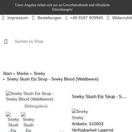
Unser Angebot richtet sich nur an Gewerbetreibende und öffentliche
Einrichtungen!
Impressum
Bestellungen
Widerrufs
+49 9187 909940
KAFFEE / FÜLLPRODUKTE
KAFFEEAUTOMATEN
SN
Start
Marke
Sneky
Sneky Slush Eis Sirup - Sneky Blood (Waldbeere)
Sneky Slush Eis Sirup - Sneky Blood (Waldbeere)
Bildergalerie
Sneky
Artikelnr.
510003
Verfügbarkeit
Lagernd