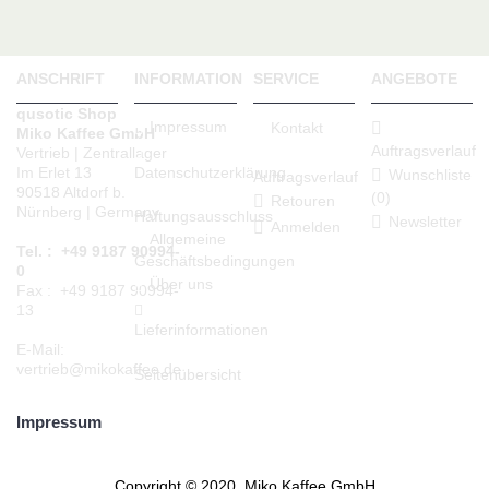
ANSCHRIFT
INFORMATION
SERVICE
ANGEBOTE
qusotic Shop
Impressum
Kontakt
Miko Kaffee GmbH
Auftragsverlauf
Vertrieb | Zentrallager
Datenschutzerklärung
Im Erlet 13
Wunschliste
Auftragsverlauf
90518 Altdorf b.
(
0
)
Retouren
Nürnberg | Germany
Haftungsausschluss
Newsletter
Anmelden
Allgemeine
Tel. : +49 9187 90994-
Geschäftsbedingungen
0
Über uns
Fax : +49 9187 90994-
13
Lieferinformationen
E-Mail:
vertrieb@mikokaffee.de
Seitenübersicht
Impressum
Copyright © 2020, Miko Kaffee GmbH