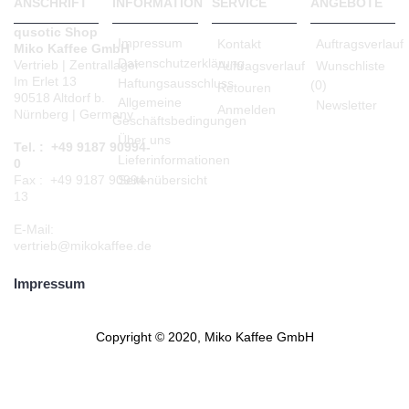
ANSCHRIFT
INFORMATION
SERVICE
ANGEBOTE
qusotic Shop
Impressum
Kontakt
Auftragsverlauf
Miko Kaffee GmbH
Datenschutzerklärung
Vertrieb | Zentrallager
Auftragsverlauf
Wunschliste
Im Erlet 13
Haftungsausschluss
(
0
)
Retouren
90518 Altdorf b.
Allgemeine
Newsletter
Anmelden
Nürnberg | Germany
Geschäftsbedingungen
Über uns
Tel. : +49 9187 90994-
Lieferinformationen
0
Seitenübersicht
Fax : +49 9187 90994-
13
E-Mail:
vertrieb@mikokaffee.de
Impressum
Copyright © 2020, Miko Kaffee GmbH