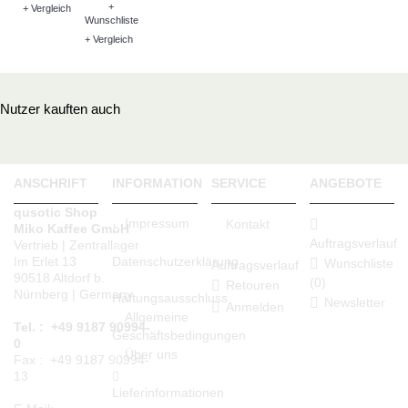
+
+ Vergleich
Wunschliste
+ Vergleich
Nutzer kauften auch
ANSCHRIFT
INFORMATION
SERVICE
ANGEBOTE
qusotic Shop
Impressum
Kontakt
Miko Kaffee GmbH
Auftragsverlauf
Vertrieb | Zentrallager
Datenschutzerklärung
Im Erlet 13
Wunschliste
Auftragsverlauf
90518 Altdorf b.
(
0
)
Retouren
Nürnberg | Germany
Haftungsausschluss
Newsletter
Anmelden
Allgemeine
Tel. : +49 9187 90994-
Geschäftsbedingungen
0
Über uns
Fax : +49 9187 90994-
13
Lieferinformationen