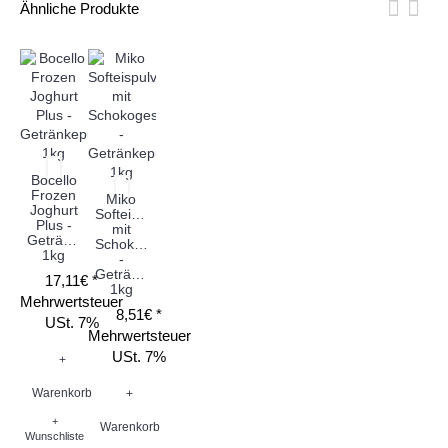
Ähnliche Produkte
Bocello
Frozen
Miko
Joghurt
Softeispulver
Plus -
mit
Getränkepulver
Schokogeschmack
1kg
-
Getränkepulver
17,11€ *
1kg
Mehrwertsteuer
8,51€ *
USt. 7%
Mehrwertsteuer
USt. 7%
+
Warenkorb
+
+
Warenkorb
Wunschliste