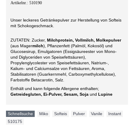
Artikelnr.: 510190
Unser leckeres Getränkepulver zur Herstellung von Softeis
mit Schokogeschmack.
ZUTATEN: Zucker,
Milchprotein, Vollmilch, Molkepulver
(aus Mager
milch
), Pflanzenfett (Palmöl, Kokosöl) und
Glucosesirup, Emulgatoren (Essigsäureester von Mono-
und Diglyceriden von Speisefettsäuren),
Propylenglycolester von Speisefettsäuren, Natrium-,
Kalium- und Calciumsalze von Fettsäuren, Aroma,
Stabilisatoren (Guarkernmehl, Carboxymethylcellulose),
Farbstoffe Betacarotin, Salz.
Enthält und kann folgende Allergene enthalten;
Getreidegluten, Ei-Pulver, Sesam, Soja
und
Lupine
Schnellsuche
Miko
,
Softeis
,
Pulver
,
Vanile
,
Instant
,
510175