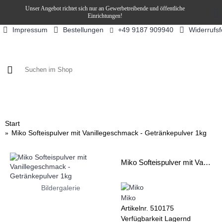
Unser Angebot richtet sich nur an Gewerbetreibende und öffentliche
Einrichtungen!
Impressum
Bestellungen
Widerrufs
+49 9187 909940
KAFFEE / FÜLLPRODUKTE
KAFFEEAUTOMATEN
SN
Start
Miko Softeispulver mit Vanillegeschmack - Getränkepulver 1kg
Miko Softeispulver mit Vanillegeschmack - Getränkepulver 1kg
Bildergalerie
Miko
Artikelnr.
510175
Verfügbarkeit
Lagernd