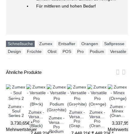
Für mittleren und hohen Bedarf
Schnellsuche
Zumex
,
Entsafter
,
Orangen
,
Saftpresse
,
Design
,
Früchte
,
Obst
,
POS
,
Pro
,
Podium
,
Versatile
,
Ähnliche Produkte
Zumex -
Zumex -
Z
Soul
Minex
Zumex -
Zumex -
Zumex -
Series 2
(Orange)
(
Versatile
Versatile
Versatile
Zumex -
Pro
Pro
Pro
Versatile
3.730,65€ *
3.337,95€ 
(Black)
(Graphite)
(Orange)
Pro
Mehrwertsteuer
Mehrwertste
Me
Podium
7.448,21€ *
7.448,21€ *
7.448,21€ *