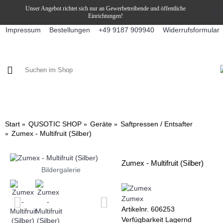
Unser Angebot richtet sich nur an Gewerbetreibende und öffentliche
Einrichtungen!
Impressum
Bestellungen
Widerrufsformular
+49 9187 909940
KAFFEE / FÜLLPRODUKTE
KAFFEEAUTOMATEN
SNEKY
Start
QUSOTIC SHOP
Geräte
Saftpressen / Entsafter
Zumex - Multifruit (Silber)
Zumex - Multifruit (Silber)
Bildergalerie
Zumex
Artikelnr.
606253
Verfügbarkeit
Lagernd