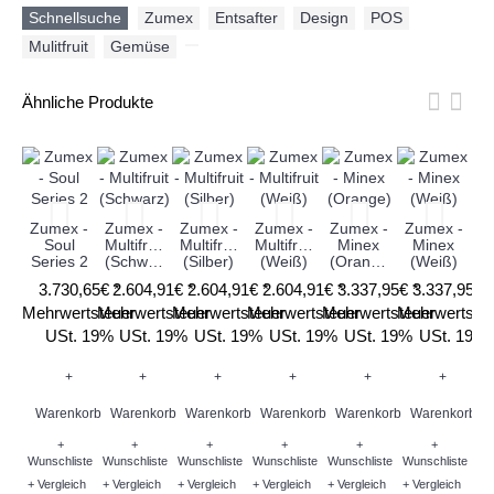
Schnellsuche
Zumex
,
Entsafter
,
Design
,
POS
,
Mulitfruit
,
Gemüse
,
Ähnliche Produkte
Zumex -
Zumex -
Zumex -
Zumex -
Zumex -
Zumex -
Z
Soul
Multifruit
Multifruit
Multifruit
Minex
Minex
Series 2
(Schwarz)
(Silber)
(Weiß)
(Orange)
(Weiß)
3.730,65€ *
2.604,91€ *
2.604,91€ *
2.604,91€ *
3.337,95€ *
3.337,95€ 
Mehrwertsteuer
Mehrwertsteuer
Mehrwertsteuer
Mehrwertsteuer
Mehrwertsteuer
Mehrwertste
Me
USt. 19%
USt. 19%
USt. 19%
USt. 19%
USt. 19%
USt. 19%
+
+
+
+
+
+
Warenkorb
Warenkorb
Warenkorb
Warenkorb
Warenkorb
Warenkorb
W
+
+
+
+
+
+
Wunschliste
Wunschliste
Wunschliste
Wunschliste
Wunschliste
Wunschliste
Wu
+ Vergleich
+ Vergleich
+ Vergleich
+ Vergleich
+ Vergleich
+ Vergleich
+ V