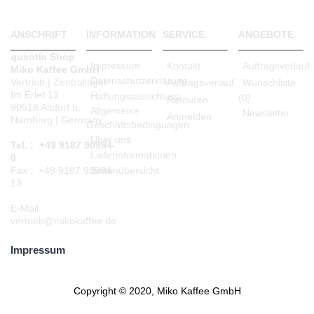
ANSCHRIFT
INFORMATION
SERVICE
ANGEBOTE
qusotic Shop
Impressum
Kontakt
Auftragsverlauf
Miko Kaffee GmbH
Datenschutzerklärung
Vertrieb | Zentrallager
Auftragsverlauf
Wunschliste
Im Erlet 13
Haftungsausschluss
(
0
)
Retouren
90518 Altdorf b.
Allgemeine
Newsletter
Anmelden
Nürnberg | Germany
Geschäftsbedingungen
Über uns
Tel. : +49 9187 90994-
Lieferinformationen
0
Seitenübersicht
Fax : +49 9187 90994-
13
E-Mail:
vertrieb@mikokaffee.de
Impressum
Copyright © 2020, Miko Kaffee GmbH