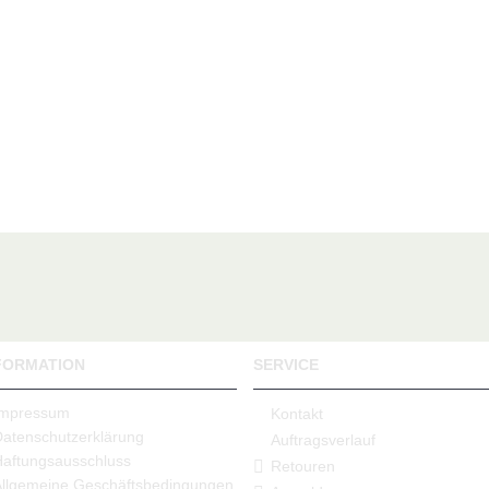
FORMATION
SERVICE
Impressum
Kontakt
Datenschutzerklärung
Auftragsverlauf
Haftungsausschluss
Retouren
Allgemeine Geschäftsbedingungen