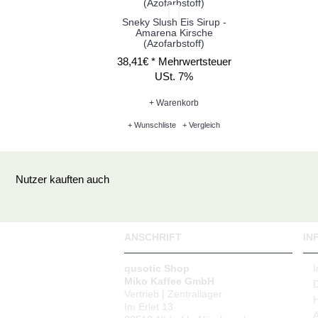
Sneky Slush Eis Sirup -
Amarena Kirsche
(Azofarbstoff)
38,41€ *
Mehrwertsteuer
USt. 7%
+ Warenkorb
+ Wunschliste
+ Vergleich
Nutzer kauften auch
ANSCHRIFT
IN
qusotic Shop
Miko Kaffee GmbH
Vertrieb | Zentrallager
Im Erlet 13