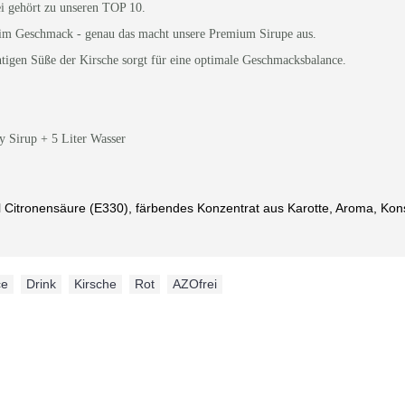
i
gehört zu unseren TOP 10.
d im Geschmack - genau das macht unsere Premium Sirupe aus.
htigen Süße der Kirsche sorgt für eine optimale Geschmacksbalance.
y Sirup + 5 Liter Wasser
l Citronensäure (E330), färbendes Konzentrat aus Karotte, Aroma, Kon
ce
,
Drink
,
Kirsche
,
Rot
,
AZOfrei