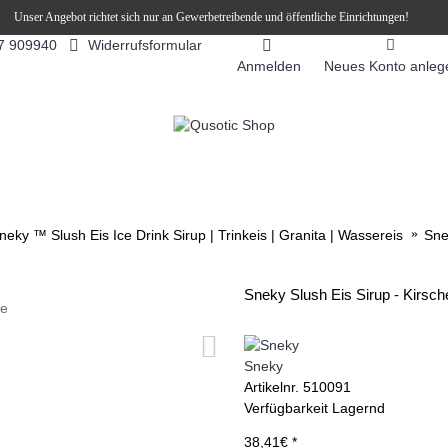
Unser Angebot richtet sich nur an Gewerbetreibende und öffentliche Einrichtungen!
Widerrufsformular
7 909940
Anmelden
Neues Konto anleg
FEEAUTOMATEN
SNEKY ™ SLUSH EIS DRINKS
SLUSH-EIS
neky ™ Slush Eis Ice Drink Sirup | Trinkeis | Granita | Wassereis
Sne
Sneky Slush Eis Sirup - Kirsch
ie
Sneky
Artikelnr.
510091
Verfügbarkeit
Lagernd
38,41€ *