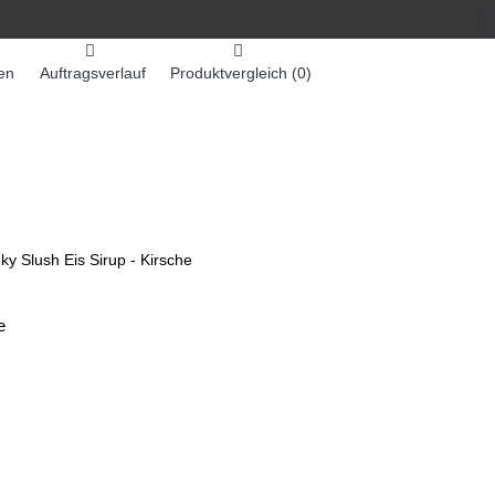
en
Auftragsverlauf
Produktvergleich (
0
)
0 Artikel - 0,00€ *
-MASCHINEN
ZUMEX SAFTMASCHINEN
ky Slush Eis Sirup - Kirsche
e