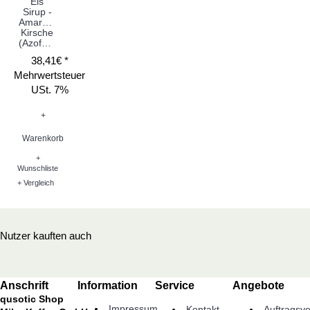
Eis
Sirup -
Amarena
Kirsche
(Azofarbstoff)
38,41€ *
Mehrwertsteuer
USt. 7%
+
Warenkorb
+
Wunschliste
+ Vergleich
Nutzer kauften auch
Anschrift
Information
Service
Angebote
qusotic Shop
Impressum
Kontakt
Auftragsve