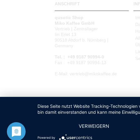
ANSCHRIFT
IN
qusotic Shop
I
Miko Kaffee GmbH
Da
Vertrieb | Zentrallager
Ha
Im Erlet 13
Al
90518 Altdorf b. Nürnberg |
Üb
Germany
Li
Tel. : +49 9187 90994-0
Se
Fax : +49 9187 90994-13
E-Mail: vertrieb@mikokaffee.de
Diese Seite nutzt Website Tracking-Technologien 
bin damit einverstanden und kann meine Einwilligu
VERWEIGERN
Powered by