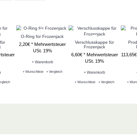
O-Ring für Frozenjack
für
Verschlusskappe für
Prod
2,20€ *
Mehrwertsteuer
k
Frozenjack
USt. 19%
tsteuer
6,60€ *
Mehrwertsteuer
113,65€
USt. 19%
+ Warenkorb
+ Wunschliste
+ Vergleich
b
+ Warenkorb
rgleich
+ Wunschliste
+ Vergleich
+ Wuns