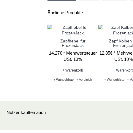
Ähnliche Produkte
Zapfhebel für
Zapf Kolben 
FrozenJack
Frozenjac
14,27€ *
Mehrwertsteuer
12,85€ *
Mehrwer
USt. 19%
USt. 19%
+ Warenkorb
+ Warenkor
+ Wunschliste
+ Vergleich
+ Wunschliste
+ Ve
Nutzer kauften auch