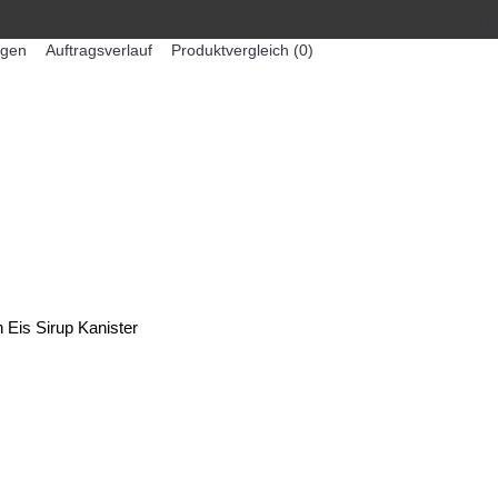
egen
Auftragsverlauf
Produktvergleich (
0
)
0 Artikel - 0,00€ *
-MASCHINEN
ZUMEX SAFTMASCHINEN
 Eis Sirup Kanister