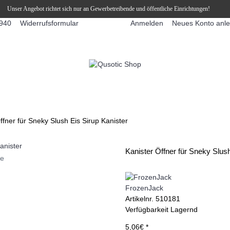
Unser Angebot richtet sich nur an Gewerbetreibende und öffentliche Einrichtungen!
Widerrufsformular
Anmelden
Neues Konto anl
940
FFEEAUTOMATEN
SNEKY ™ SLUSH EIS DRINKS
SLUSH-EIS
ffner für Sneky Slush Eis Sirup Kanister
Kanister Öffner für Sneky Slush
ie
FrozenJack
Artikelnr.
510181
Verfügbarkeit
Lagernd
5,06€ *