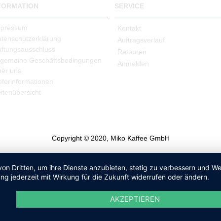
FORMATION
SERVICE
mpressum
Kontakt
tenschutzerklärung
Auftragsverlauf
ftungsausschluss
Retouren
lgemeine Geschäftsbedingungen
Anmelden
er uns
eferinformationen
itenübersicht
Copyright © 2020, Miko Kaffee GmbH
von Dritten, um ihre Dienste anzubieten, stetig zu verbessern und 
ng jederzeit mit Wirkung für die Zukunft widerrufen oder ändern.
AKZEPTIEREN