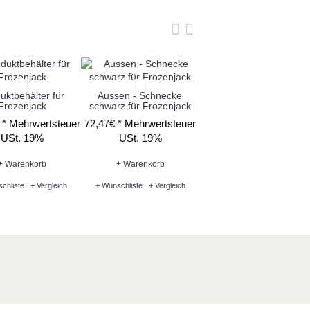
uktbehälter für
Aussen - Schnecke
Saugdichtung für
Frozenjack
schwarz für Frozenjack
FrozenJack
 *
Mehrwertsteuer
72,47€ *
Mehrwertsteuer
7,08€ *
Mehrwertsteue
USt. 19%
USt. 19%
USt. 19%
+ Warenkorb
+ Warenkorb
+ Warenkorb
chliste
+ Vergleich
+ Wunschliste
+ Vergleich
+ Wunschliste
+ Vergleich