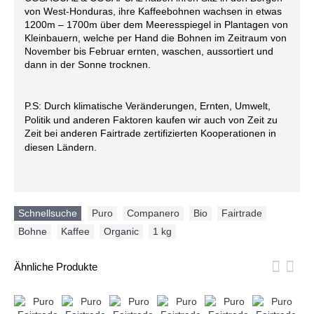
von West-Honduras, ihre Kaffeebohnen wachsen in etwas
1200m – 1700m über dem Meeresspiegel in Plantagen von
Kleinbauern, welche per Hand die Bohnen im Zeitraum von
November bis Februar ernten, waschen, aussortiert und
dann in der Sonne trocknen.
P.S: Durch klimatische Veränderungen, Ernten, Umwelt,
Politik und anderen Faktoren kaufen wir auch von Zeit zu
Zeit bei anderen Fairtrade zertifizierten Kooperationen in
diesen Ländern.
Schnellsuche
Puro
,
Companero
,
Bio
,
Fairtrade
,
Bohne
,
Kaffee
,
Organic
,
1 kg
Ähnliche Produkte