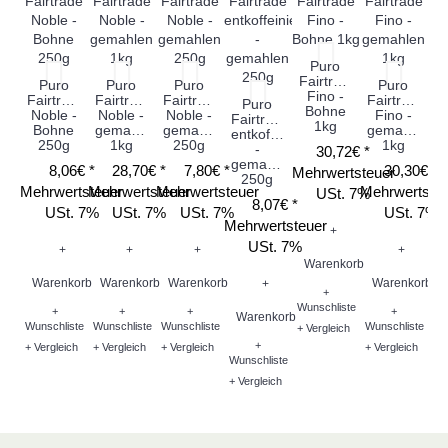
Puro
Fairtrade
Puro
Puro
Puro
Puro
Fino -
Fairtrade
Fairtrade
Fairtrade
Fairtrade
Fa
Puro
Bohne
Noble -
Noble -
Noble -
Fino -
ko
Fairtrade
1kg
Bohne
gemahlen
gemahlen
gemahlen
-
entkoffeiniert
250g
1kg
250g
1kg
-
30,72€ *
gemahlen
8,06€ *
28,70€ *
7,80€ *
30,30€ *
Mehrwertsteuer
250g
Mehrwertsteuer
Mehrwertsteuer
Mehrwertsteuer
Mehrwertste
Me
USt. 7%
8,07€ *
USt. 7%
USt. 7%
USt. 7%
USt. 7%
Mehrwertsteuer
+
USt. 7%
+
+
+
+
Warenkorb
Warenkorb
Warenkorb
Warenkorb
Warenkorb
W
+
+
Wunschliste
+
+
+
+
Warenkorb
Wunschliste
Wunschliste
Wunschliste
Wunschliste
Wu
+ Vergleich
+
+ Vergleich
+ Vergleich
+ Vergleich
+ Vergleich
+ V
Wunschliste
+ Vergleich