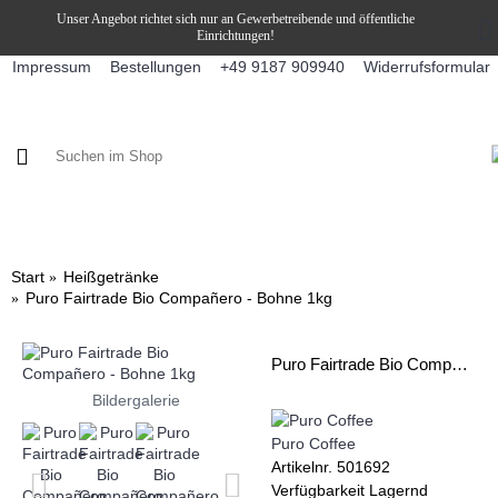
Unser Angebot richtet sich nur an Gewerbetreibende und öffentliche
Einrichtungen!
Impressum
Bestellungen
Widerrufsformular
+49 9187 909940
KAFFEE / FÜLLPRODUKTE
KAFFEEAUTOMATEN
SNEKY
Start
Heißgetränke
Puro Fairtrade Bio Compañero - Bohne 1kg
Puro Fairtrade Bio Compañero - Bohne 1kg
Bildergalerie
Puro Coffee
Artikelnr.
501692
Verfügbarkeit
Lagernd