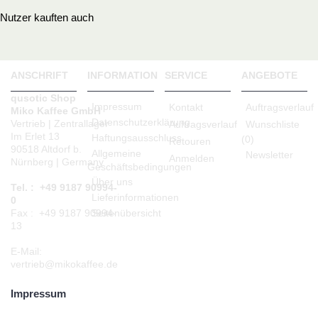
Nutzer kauften auch
ANSCHRIFT
INFORMATION
SERVICE
ANGEBOTE
qusotic Shop
Impressum
Kontakt
Auftragsverlauf
Miko Kaffee GmbH
Datenschutzerklärung
Vertrieb | Zentrallager
Auftragsverlauf
Wunschliste
Im Erlet 13
Haftungsausschluss
(
0
)
Retouren
90518 Altdorf b.
Allgemeine
Newsletter
Anmelden
Nürnberg | Germany
Geschäftsbedingungen
Über uns
Tel. : +49 9187 90994-
Lieferinformationen
0
Seitenübersicht
Fax : +49 9187 90994-
13
E-Mail:
vertrieb@mikokaffee.de
Impressum