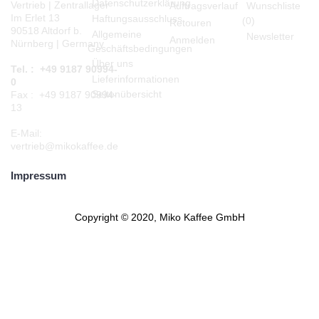
Datenschutzerklärung
Vertrieb | Zentrallager
Auftragsverlauf
Wunschliste
Im Erlet 13
Haftungsausschluss
(
0
)
Retouren
90518 Altdorf b.
Allgemeine
Newsletter
Anmelden
Nürnberg | Germany
Geschäftsbedingungen
Über uns
Tel. : +49 9187 90994-
Lieferinformationen
0
Seitenübersicht
Fax : +49 9187 90994-
13
E-Mail:
vertrieb@mikokaffee.de
Impressum
Copyright © 2020, Miko Kaffee GmbH