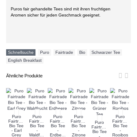
Puros fair gehandelte Tees sind mit ihren fruchtigen
Aromen sicher für jeden Geschmack geeignet.
Schnellsuche
Puro
,
Fairtrade
,
Bio
,
Schwarzer Tee
,
English Breakfast
Ähnliche Produkte
Puro
Puro
Puro
Puro
Puro
Fairtrade
Fairtrade
Fairtrade
Fairtrade
Fairtrade
Puro
Bio Tee
Bio Tee
Bio Tee
Bio Tee
Bio Tee
Fairtrade
Fa
- Earl
-
-
-
-
Bio Tee
B
Grey
Waldfrucht
Erdbeere
Zitrone
Rooibos
-
-