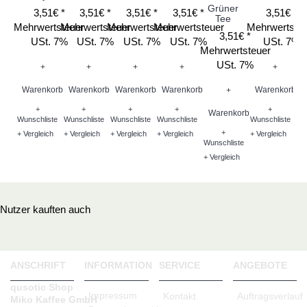
Grüner
3,51€ *
3,51€ *
3,51€ *
3,51€ *
3,51€ *
Tee
Mehrwertsteuer
Mehrwertsteuer
Mehrwertsteuer
Mehrwertsteuer
Mehrwertste
3,51€ *
Me
USt. 7%
USt. 7%
USt. 7%
USt. 7%
USt. 7%
Mehrwertsteuer
USt. 7%
+
+
+
+
+
Warenkorb
Warenkorb
Warenkorb
Warenkorb
Warenkorb
+
W
+
+
+
+
+
Warenkorb
Wunschliste
Wunschliste
Wunschliste
Wunschliste
Wunschliste
+
Wu
+ Vergleich
+ Vergleich
+ Vergleich
+ Vergleich
+ Vergleich
Wunschliste
+ V
+ Vergleich
Nutzer kauften auch
ANSCHRIFT
INFORMATION
SERVICE
ANGEBOTE
qusotic Shop
Impressum
Kontakt
Auftragsverlauf
Miko Kaffee GmbH