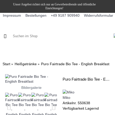
Unser Angebot richtet sich nur an Gewerbetreibende und öffentliche
Einrichtungen!
Impressum
Bestellungen
Widerrufsformular
+49 9187 909940
KAFFEE / FÜLLPRODUKTE
KAFFEEAUTOMATEN
SNEKY
Start
Heißgetränke
Puro Fairtrade Bio Tee - English Breakfast
Puro Fairtrade Bio Tee - English Breakfast
Bildergalerie
Miko
Artikelnr.
550638
Verfügbarkeit
Lagernd