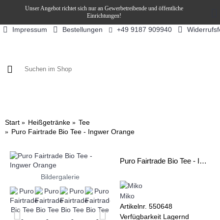
Unser Angebot richtet sich nur an Gewerbetreibende und öffentliche
Einrichtungen!
Impressum
Bestellungen
Widerrufs
+49 9187 909940
KAFFEE / FÜLLPRODUKTE
KAFFEEAUTOMATEN
SN
Start
Heißgetränke
Tee
Puro Fairtrade Bio Tee - Ingwer Orange
Puro Fairtrade Bio Tee - Ingwer Orange
Bildergalerie
Miko
Artikelnr.
550648
Verfügbarkeit
Lagernd