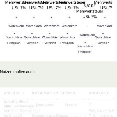
Mehrwertsteuer
Mehrwertsteuer
Mehrwertsteuer
Mehrwertsteuer
Mehrwertste
3,51€ *
Me
USt. 7%
USt. 7%
USt. 7%
USt. 7%
USt. 7%
Mehrwertsteuer
USt. 7%
+
+
+
+
+
Warenkorb
Warenkorb
Warenkorb
Warenkorb
Warenkorb
+
W
+
+
+
+
+
Warenkorb
Wunschliste
Wunschliste
Wunschliste
Wunschliste
Wunschliste
+
Wu
+ Vergleich
+ Vergleich
+ Vergleich
+ Vergleich
+ Vergleich
Wunschliste
+ V
+ Vergleich
Nutzer kauften auch
ANSCHRIFT
INFORMATION
SERVICE
ANGEBOTE
qusotic Shop
Impressum
Kontakt
Miko Kaffee GmbH
Auftragsverlauf
Vertrieb | Zentrallager
Datenschutzerklärung
Im Erlet 13
Wunschliste
Auftragsverlauf