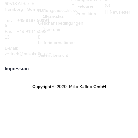
90518 Altdorf b.
(
0
)
Retouren
Nürnberg | Germany
Haftungsausschluss
Newsletter
Anmelden
Allgemeine
Tel. : +49 9187 90994-
Geschäftsbedingungen
0
Über uns
Fax : +49 9187 90994-
13
Lieferinformationen
E-Mail:
vertrieb@mikokaffee.de
Seitenübersicht
Impressum
Copyright © 2020, Miko Kaffee GmbH