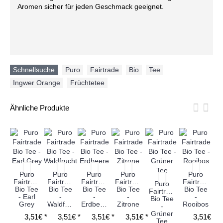
Aromen sicher für jeden Geschmack geeignet.
Schnellsuche
Puro
,
Fairtrade
,
Bio
,
Tee
,
Ingwer Orange
,
Früchtetee
Ähnliche Produkte
Puro
Puro
Puro
Puro
Puro
Fairtrade
Fairtrade
Fairtrade
Fairtrade
Fairtrade
Puro
Bio Tee
Bio Tee
Bio Tee
Bio Tee
Bio Tee
Fairtrade
Fa
- Earl
-
-
-
-
Bio Tee
B
Grey
Waldfrucht
Erdbeere
Zitrone
Rooibos
-
-
Grüner
3,51€ *
3,51€ *
3,51€ *
3,51€ *
3,51€ *
Tee