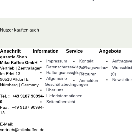
Nutzer kauften auch
Anschrift
Information
Service
Angebote
qusotic Shop
Impressum
Kontakt
Auftragsve
Miko Kaffee GmbH
Datenschutzerklärung
Auftragsverlauf
Wunschlis
Vertrieb | Zentrallager
Haftungsausschluss
Im Erlet 13
(
0
)
Retouren
Allgemeine
90518 Altdorf b.
Newsletter
Anmelden
Geschäftsbedingungen
Nürnberg | Germany
Über uns
Lieferinformationen
Tel. : +49 9187 90994-
Seitenübersicht
0
Fax : +49 9187 90994-
13
E-Mail:
vertrieb@mikokaffee.de