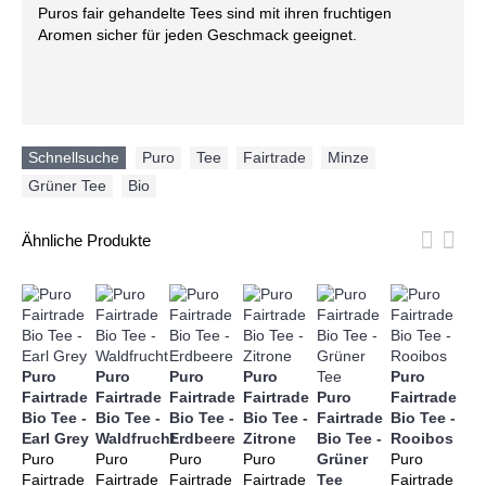
Puros fair gehandelte Tees sind mit ihren fruchtigen
Aromen sicher für jeden Geschmack geeignet.
Schnellsuche
Puro
,
Tee
,
Fairtrade
,
Minze
,
Grüner Tee
,
Bio
Ähnliche Produkte
Puro
Puro
Puro
Puro
Puro
Pu
Fairtrade
Fairtrade
Fairtrade
Fairtrade
Puro
Fairtrade
Fa
Bio Tee -
Bio Tee -
Bio Tee -
Bio Tee -
Fairtrade
Bio Tee -
Bi
Earl Grey
Waldfrucht
Erdbeere
Zitrone
Bio Tee -
Rooibos
Te
Puro
Puro
Puro
Puro
Grüner
Puro
Pu
Fairtrade
Fairtrade
Fairtrade
Fairtrade
Tee
Fairtrade
Fai