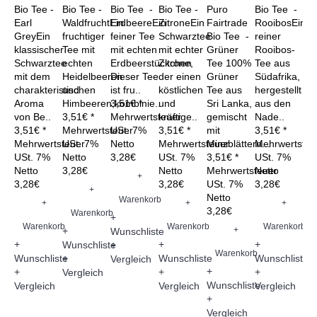
Bio Tee -
Bio Tee -
Bio Tee -
Bio Tee -
Puro
Bio Tee -
Bio
Earl
WaldfruchtEin
ErdbeereEin
ZitroneEin
Fairtrade
RooibosEin
Te
GreyEin
fruchtiger
feiner Tee
Schwarztee
Bio Tee -
reiner
Ei
klassischer
Tee mit
mit echten
mit echter
Grüner
Rooibos-
Au
Schwarztee
echten
Erdbeerstückchen
Zitrone,
Tee 100%
Tee aus
au
mit dem
Heidelbeeren
Dieser Tee
der einen
Grüner
Südafrika,
un
charakteristischen
und
ist fru..
köstlichen
Tee aus
hergestellt
kös
Aroma
Himbeeren,kombinie..
3,51€ *
und
Sri Lanka,
aus den
Pu
von Be..
3,51€ *
Mehrwertsteuer
kräftige..
gemischt
Nade..
So
3,51€ *
Mehrwertsteuer
USt. 7%
3,51€ *
mit
3,51€ *
Fi
Mehrwertsteuer
USt. 7%
Netto
Mehrwertsteuer
Minzblättern...
Mehrwertsteu
Ih..
USt. 7%
Netto
3,28€
USt. 7%
3,51€ *
USt. 7%
3,5
Netto
3,28€
Netto
Mehrwertsteuer
Netto
Me
+
3,28€
3,28€
USt. 7%
3,28€
US
+
Netto
Ne
Warenkorb
+
+
+
3,28€
3,
Warenkorb
+
Warenkorb
Warenkorb
Warenkorb
+
+
Wunschliste
+
+
+
Wunschliste
+
Warenkorb
W
Wunschliste
+
Wunschliste
Wunschliste
Vergleich
+
+
+
+
+
Vergleich
Wunschliste
Wu
Vergleich
Vergleich
Vergleich
+
+
Vergleich
Ver