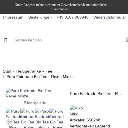
Unser Angebot richtet sich nur an Gewerbetreibende und öffentliche
Einrichtungen!
Impressum
Bestellungen
Widerrufsformular
+49 9187 909940
KAFFEE / FÜLLPRODUKTE
KAFFEEAUTOMATEN
SNEKY
Start
Heißgetränke
Tee
Puro Fairtrade Bio Tee - Reine Minze
Puro Fairtrade Bio Tee - Reine Minze
Bildergalerie
Miko
Artikelnr.
550248
Verfügbarkeit
Lagernd