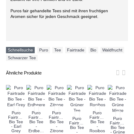
Puros fair gehandelte Tees sind mit ihren fruchtigen
Aromen sicher für jeden Geschmack geeignet.
Schnellsuche
Puro
,
Tee
,
Fairtrade
,
Bio
,
Waldfrucht
,
Schwarzer Tee
Ähnliche Produkte
Puro
Puro
Puro
Puro
Fairtrade
Fairtrade
Fairtrade
Fairtrade
Fa
Puro
Puro
Bio Tee
Bio Tee
Bio Tee
Bio Tee
Fairtrade
Fairtrade
- Earl
-
-
-
Bio Tee
Bio Tee
Grey
Erdbeere
Zitrone
Rooibos
-
- Grüne