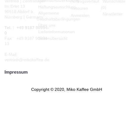
Datenschutzerklärung
Vertrieb | Zentrallager
Auftragsverlauf
Wunschliste
Im Erlet 13
Haftungsausschluss
(
0
)
Retouren
90518 Altdorf b.
Allgemeine
Newsletter
Anmelden
Nürnberg | Germany
Geschäftsbedingungen
Über uns
Tel. : +49 9187 90994-
Lieferinformationen
0
Seitenübersicht
Fax : +49 9187 90994-
13
E-Mail:
vertrieb@mikokaffee.de
Impressum
Copyright © 2020, Miko Kaffee GmbH