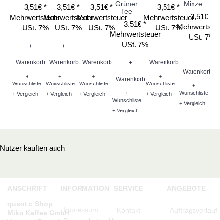
Grüner
Minze
3,51€ *
3,51€ *
3,51€ *
3,51€ *
Me
Tee
3,51€ *
Mehrwertsteuer
Mehrwertsteuer
Mehrwertsteuer
Mehrwertsteuer
3,51€ *
Mehrwertste
USt. 7%
USt. 7%
USt. 7%
USt. 7%
Mehrwertsteuer
USt. 7%
USt. 7%
+
+
+
+
W
+
Warenkorb
Warenkorb
Warenkorb
Warenkorb
+
Warenkorb
+
+
+
+
Wu
Warenkorb
Wunschliste
Wunschliste
Wunschliste
Wunschliste
+
+ V
+
Wunschliste
+ Vergleich
+ Vergleich
+ Vergleich
+ Vergleich
Wunschliste
+ Vergleich
+ Vergleich
Nutzer kauften auch
ANSCHRIFT
INFORMATION
SERVICE
ANGEBOTE
qusotic Shop
Impressum
Kontakt
Auftragsverlauf
Miko Kaffee GmbH