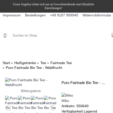
Unser Angebot richtet sich nur an Gewerbetreibende und öffentliche
Einrichtungen!
Impressum
Bestellungen
Widerrufsformular
+49 9187 909940
KAFFEE / FÜLLPRODUKTE
KAFFEEAUTOMATEN
SNEKY
Start
Heißgetränke
Tee
Fairtrade Tee
Puro Fairtrade Bio Tee - Waldfrucht
Puro Fairtrade Bio Tee - Waldfrucht
Bildergalerie
Miko
Artikelnr.
550640
Verfügbarkeit
Lagernd