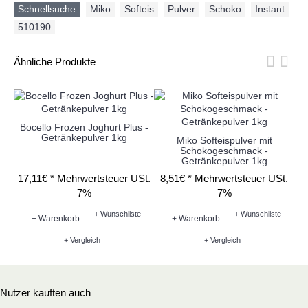
Schnellsuche
Miko
,
Softeis
,
Pulver
,
Schoko
,
Instant
,
510190
Ähnliche Produkte
Bocello Frozen Joghurt Plus -
Getränkepulver 1kg
Miko Softeispulver mit
Schokogeschmack -
Getränkepulver 1kg
17,11€ *
Mehrwertsteuer USt.
8,51€ *
Mehrwertsteuer USt.
8
7%
7%
+ Wunschliste
+ Wunschliste
+ Warenkorb
+ Warenkorb
+ Vergleich
+ Vergleich
Nutzer kauften auch