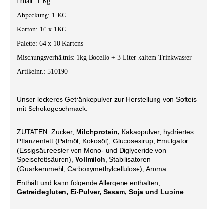
Inhalt: 1 Kg
Abpackung: 1 KG
Karton: 10 x 1KG
Palette: 64 x 10 Kartons
Mischungsverhältnis: 1kg Bocello + 3 Liter kaltem Trinkwasser
Artikelnr.: 510190
Unser leckeres Getränkepulver zur Herstellung von Softeis
mit Schokogeschmack.
ZUTATEN: Zucker,
Milchprotein,
Kakaopulver, hydriertes
Pflanzenfett (Palmöl, Kokosöl), Glucosesirup, Emulgator
(Essigsäureester von Mono- und Diglyceride von
Speisefettsäuren),
Vollmilch
, Stabilisatoren
(Guarkernmehl, Carboxymethylcellulose), Aroma.
Enthält und kann folgende Allergene enthalten;
Getreidegluten, Ei-Pulver, Sesam, Soja
und
Lupine