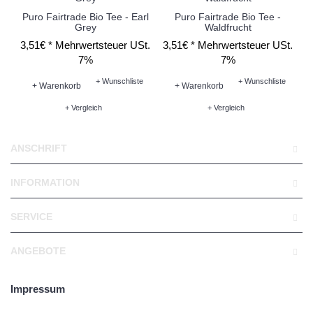
Puro Fairtrade Bio Tee - Earl
Puro Fairtrade Bio Tee -
Grey
Waldfrucht
3,51€ *
Mehrwertsteuer USt.
3,51€ *
Mehrwertsteuer USt.
3
7%
7%
+ Wunschliste
+ Wunschliste
+ Warenkorb
+ Warenkorb
+ Vergleich
+ Vergleich
ANSCHRIFT
INFORMATION
SERVICE
ANGEBOTE
Impressum