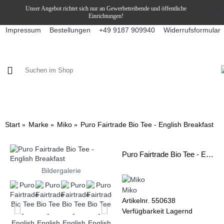
Unser Angebot richtet sich nur an Gewerbetreibende und öffentliche
Einrichtungen!
Impressum
Bestellungen
Widerrufsformular
+49 9187 909940
KAFFEE / FÜLLPRODUKTE
KAFFEEAUTOMATEN
SNEKY
Start
Marke
Miko
Puro Fairtrade Bio Tee - English Breakfast
Puro Fairtrade Bio Tee - English Breakfast
Bildergalerie
Miko
Artikelnr.
550638
Verfügbarkeit
Lagernd