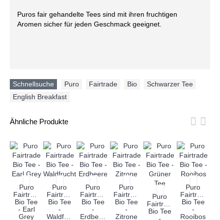
Puros fair gehandelte Tees sind mit ihren fruchtigen
Aromen sicher für jeden Geschmack geeignet.
Schnellsuche
Puro
,
Fairtrade
,
Bio
,
Schwarzer Tee
,
English Breakfast
Ähnliche Produkte
Puro
Puro
Puro
Puro
Puro
Fairtrade
Fairtrade
Fairtrade
Fairtrade
Fairtrade
Puro
Bio Tee
Bio Tee
Bio Tee
Bio Tee
Bio Tee
Fairtrade
Fa
- Earl
-
-
-
-
Bio Tee
B
Grey
Waldfrucht
Erdbeere
Zitrone
Rooibos
-
-