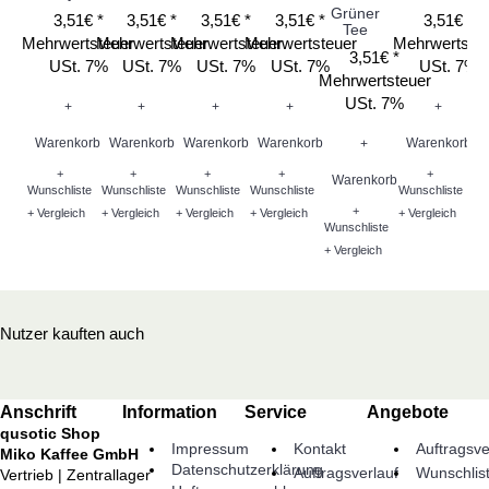
Grüner
3,51€ *
3,51€ *
3,51€ *
3,51€ *
3,51€ *
Tee
Mehrwertsteuer
Mehrwertsteuer
Mehrwertsteuer
Mehrwertsteuer
Mehrwertste
3,51€ *
Me
USt. 7%
USt. 7%
USt. 7%
USt. 7%
USt. 7%
Mehrwertsteuer
USt. 7%
+
+
+
+
+
Warenkorb
Warenkorb
Warenkorb
Warenkorb
Warenkorb
+
W
+
+
+
+
+
Warenkorb
Wunschliste
Wunschliste
Wunschliste
Wunschliste
Wunschliste
+
Wu
+ Vergleich
+ Vergleich
+ Vergleich
+ Vergleich
+ Vergleich
Wunschliste
+ V
+ Vergleich
Nutzer kauften auch
Anschrift
Information
Service
Angebote
qusotic Shop
Impressum
Kontakt
Auftragsve
Miko Kaffee GmbH
Datenschutzerklärung
Auftragsverlauf
Wunschlis
Vertrieb | Zentrallager