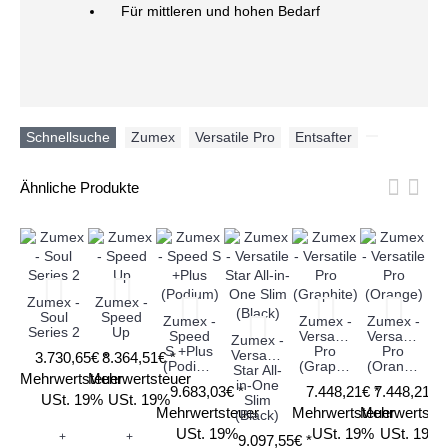
Für mittleren und hohen Bedarf
Schnellsuche
Zumex
,
Versatile Pro
,
Entsafter
,
Ähnliche Produkte
Zumex -
Zumex -
Z
Soul
Speed
Zumex -
Zumex -
Zumex -
Series 2
Up
Speed
Versatile
Versatile
Zumex -
S +Plus
Pro
Pro
Versatile
3.730,65€ *
8.364,51€ *
(Podium)
(Graphite)
(Orange)
Star All-
Mehrwertsteuer
Mehrwertsteuer
Me
in-One
9.683,03€ *
7.448,21€ *
7.448,21€ 
USt. 19%
USt. 19%
Slim
Mehrwertsteuer
Mehrwertsteuer
Mehrwertste
(Black)
USt. 19%
USt. 19%
USt. 19%
+
+
9.097,55€ *