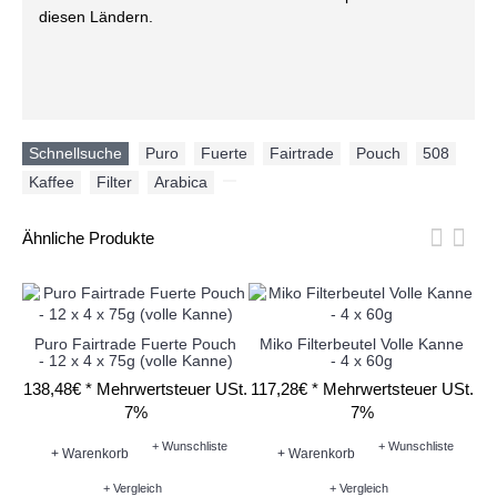
diesen Ländern.
Schnellsuche
Puro
,
Fuerte
,
Fairtrade
,
Pouch
,
508
,
Kaffee
,
Filter
,
Arabica
,
Ähnliche Produkte
Puro Fairtrade Fuerte Pouch
Miko Filterbeutel Volle Kanne
M
- 12 x 4 x 75g (volle Kanne)
- 4 x 60g
138,48€ *
Mehrwertsteuer USt.
117,28€ *
Mehrwertsteuer USt.
11
7%
7%
+ Wunschliste
+ Wunschliste
+ Warenkorb
+ Warenkorb
+ Vergleich
+ Vergleich