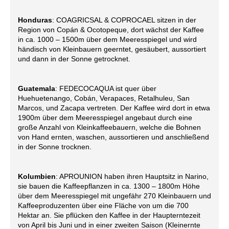
Honduras
: COAGRICSAL & COPROCAEL sitzen in der
Region von Copán & Ocotopeque, dort wächst der Kaffee
in ca. 1000 – 1500m über dem Meeresspiegel und wird
händisch von Kleinbauern geerntet, gesäubert, aussortiert
und dann in der Sonne getrocknet.
Guatemala
: FEDECOCAQUA ist quer über
Huehuetenango, Cobán, Verapaces, Retalhuleu, San
Marcos, und Zacapa vertreten. Der Kaffee wird dort in etwa
1900m über dem Meeresspiegel angebaut durch eine
große Anzahl von Kleinkaffeebauern, welche die Bohnen
von Hand ernten, waschen, aussortieren und anschließend
in der Sonne trocknen.
Kolumbien
: APROUNION haben ihren Hauptsitz in Narino,
sie bauen die Kaffeepflanzen in ca. 1300 – 1800m Höhe
über dem Meeresspiegel mit ungefähr 270 Kleinbauern und
Kaffeeproduzenten über eine Fläche von um die 700
Hektar an. Sie pflücken den Kaffee in der Haupterntezeit
von April bis Juni und in einer zweiten Saison (Kleinernte