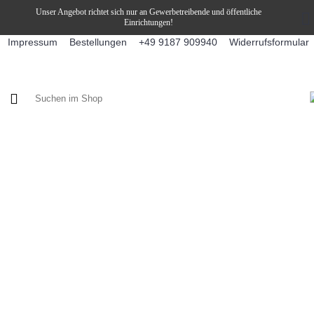
Unser Angebot richtet sich nur an Gewerbetreibende und öffentliche
Einrichtungen!
Impressum
Bestellungen
Widerrufsformular
+49 9187 909940
KAFFEE / FÜLLPRODUKTE
KAFFEEAUTOMATEN
SNEKY