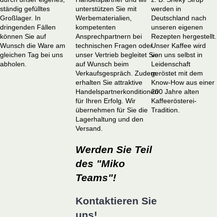
ständig gefülltes
unterstützen Sie mit
werden in
Großlager. In
Werbematerialien,
Deutschland nach
dringenden Fällen
kompetenten
unseren eigenen
können Sie auf
Ansprechpartnern bei
Rezepten hergestellt.
Wunsch die Ware am
technischen Fragen oder
Unser Kaffee wird
gleichen Tag bei uns
unser Vertrieb begleitet Sie
von uns selbst in
abholen.
auf Wunsch beim
Leidenschaft
Verkaufsgespräch. Zudem
geröstet mit dem
erhalten Sie attraktive
Know-How aus einer
Handelspartnerkonditionen
200 Jahre alten
für Ihren Erfolg. Wir
Kaffeerösterei-
übernehmen für Sie die
Tradition.
Lagerhaltung und den
Versand.
Werden Sie Teil
des "Miko
Teams"!
Kontaktieren Sie
uns!