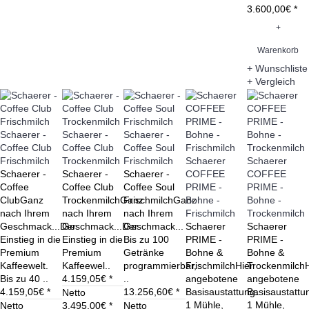
3.600,00€ *
+
Warenkorb
+ Wunschliste
+ Vergleich
Schaerer -
Schaerer -
Schaerer -
Coffee Club
Coffee Club
Coffee Soul
Frischmilch
Trockenmilch
Frischmilch
Schaerer
Schaerer
Schaerer -
Schaerer -
Schaerer -
COFFEE
COFFEE
Coffee
Coffee Club
Coffee Soul
PRIME -
PRIME -
ClubGanz
TrockenmilchGanz
FrischmilchGanz
Bohne -
Bohne -
nach Ihrem
nach Ihrem
nach Ihrem
Frischmilch
Trockenmilch
Geschmack...Der
Geschmack...Der
Geschmack...
Schaerer
Schaerer
Einstieg in die
Einstieg in die
Bis zu 100
PRIME -
PRIME -
Premium
Premium
Getränke
Bohne &
Bohne &
Kaffeewelt.
Kaffeewel..
programmierbar,
FrischmilchHier
TrockenmilchH
Bis zu 40 ..
4.159,05€ *
..
angebotene
angebotene
4.159,05€ *
13.256,60€ *
Basisaustattung:
Basisaustattu
Netto
1 Mühle,
1 Mühle,
Netto
3.495,00€ *
Netto