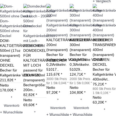
+ Vergleich
Dom-
Kaltgetränkebecher
Kaltgetränkebecher
Kaltgetränkeb
Kaltgetränkebecher
Domdeckel
200ml
300ml
400ml
500ml ohne
für
(transparent)
(transparent)
(transparent)
Deckel
Kaltgetränkebecher
KALTGETRÄNKEBECHER
KALTGETRÄNKEBECHER
BECHER
DOM-
mit Loch -
200ml
300ml
TRANSPARE
KALTGETRÄNKEBECHER
200ml-500ml
(transparent)
(transparent)
400ml
500ml (17oz
DOMDECKEL
Becher für
Becher für
(transparent)
transparent)
FÜR
Kaltgetränke VOLUMEN:
Kaltgetränke VOLUMEN:
OHNE
OHNE
KALTGETRÄNKEBECHER
0,2lArtikelnr.
0,3lArtikelnr.
DECKEL
DECKEL
MIT LOCH
51017..
51029..
Becher für
Becher für
passend für
115,67€ *
124,71€ *
Kaltgetränk
Kaltgetränke VOLUMEN:..
200ml-500ml
3000 Stk
Preis
2000 Stk
Preis
400mlArt..
211,82€ *
(transparent)
für 1 Stk 0,04€ *
für 1 Stk 0,06€ *
75,21€ *
Bechergröße:
Netto
Netto
Netto
800 Stk
Preis für
200m..
178,00€ *
97,20€ *
104,80€ *
1 Stk 0,10€ *
82,82€ *
+
Netto
+
+
Netto
63,20€ *
69,60€ *
Warenkorb
Warenkorb
Warenkorb
+
+
+ Wunschliste
+ Wunschliste
+ Wunschliste