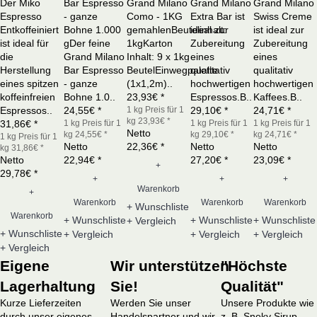
Der Miko
Bar Espresso
Grand Milano
Grand Milano
Grand Milano
Espresso
- ganze
Como - 1KG
Extra Bar ist
Swiss Creme
Entkoffeiniert
Bohne 1.000
gemahlenBeutelinhalt:
ideal zur
ist ideal zur
ist ideal für
gDer feine
1kgKarton
Zubereitung
Zubereitung
die
Grand Milano
Inhalt: 9 x 1kg
eines
eines
Herstellung
Bar Espresso
BeutelEinwegpalette
qualitativ
qualitativ
eines spitzen
- ganze
(1x1,2m)..
hochwertigen
hochwertigen
koffeinfreien
Bohne 1.0..
23,93€ *
Espressos.B..
Kaffees.B..
Espressos..
24,55€ *
1 kg
Preis für 1
29,10€ *
24,71€ *
kg 23,93€ *
31,86€ *
1 kg
Preis für 1
1 kg
Preis für 1
1 kg
Preis für 1
Netto
kg 24,55€ *
kg 29,10€ *
kg 24,71€ *
1 kg
Preis für 1
Netto
22,36€ *
Netto
Netto
kg 31,86€ *
Netto
22,94€ *
27,20€ *
23,09€ *
+
29,78€ *
+
+
+
Warenkorb
+
Warenkorb
Warenkorb
Warenkorb
+ Wunschliste
Warenkorb
+ Wunschliste
+ Wunschliste
+ Wunschliste
+ Vergleich
+ Wunschliste
+ Vergleich
+ Vergleich
+ Vergleich
+ Vergleich
Eigene
Wir unterstützen
"Höchste
Lagerhaltung
Sie!
Qualität"
Kurze Lieferzeiten
Werden Sie unser
Unsere Produkte wie
durch unser eigenes,
Handelspartner und wir
z. B. Sneky Sirup