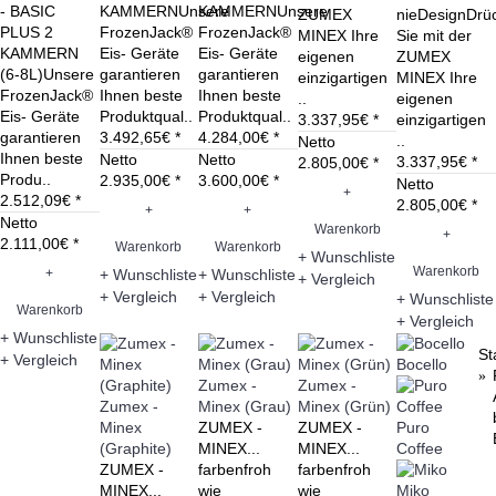
- BASIC
KAMMERNUnsere
KAMMERNUnsere
ZUMEX
nieDesignDrü
PLUS 2
FrozenJack®
FrozenJack®
MINEX Ihre
Sie mit der
KAMMERN
Eis- Geräte
Eis- Geräte
eigenen
ZUMEX
(6-8L)Unsere
garantieren
garantieren
einzigartigen
MINEX Ihre
FrozenJack®
Ihnen beste
Ihnen beste
..
eigenen
Eis- Geräte
Produktqual..
Produktqual..
3.337,95€ *
einzigartigen
garantieren
3.492,65€ *
4.284,00€ *
..
Netto
Ihnen beste
Netto
Netto
3.337,95€ *
2.805,00€ *
Produ..
2.935,00€ *
3.600,00€ *
Netto
+
2.512,09€ *
2.805,00€ *
+
+
Netto
Warenkorb
+
2.111,00€ *
Warenkorb
Warenkorb
+ Wunschliste
Warenkorb
+
+ Wunschliste
+ Wunschliste
+ Vergleich
+ Vergleich
+ Vergleich
+ Wunschliste
Warenkorb
+ Vergleich
+ Wunschliste
St
+ Vergleich
Bocello
Zumex -
Zumex -
Zumex -
Minex (Grau)
Minex (Grün)
Minex
ZUMEX -
ZUMEX -
Puro
(Graphite)
MINEX...
MINEX...
Coffee
ZUMEX -
farbenfroh
farbenfroh
MINEX...
wie
wie
Miko