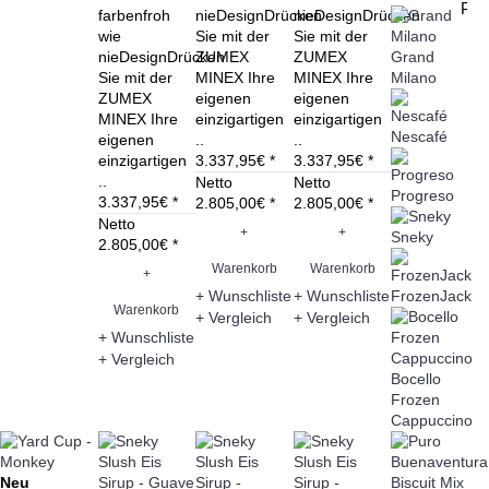
PDF-Anhang bei Emails
farbenfroh
nieDesignDrücken
nieDesignDrücken
wie
Sie mit der
Sie mit der
nieDesignDrücken
ZUMEX
ZUMEX
Grand
Sie mit der
MINEX Ihre
MINEX Ihre
Milano
ZUMEX
eigenen
eigenen
MINEX Ihre
einzigartigen
einzigartigen
Nescafé
eigenen
..
..
einzigartigen
3.337,95€ *
3.337,95€ *
..
Netto
Netto
Progreso
3.337,95€ *
2.805,00€ *
2.805,00€ *
Netto
+
+
Sneky
2.805,00€ *
Warenkorb
Warenkorb
+
FrozenJack
+ Wunschliste
+ Wunschliste
Warenkorb
+ Vergleich
+ Vergleich
+ Wunschliste
+ Vergleich
Bocello
Frozen
Cappuccino
Neu