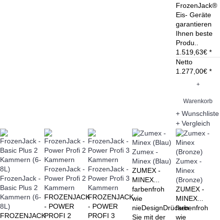
FrozenJack®
Eis- Geräte
garantieren
Ihnen beste
Produ..
1.519,63€ *
Netto
1.277,00€ *
+
Warenkorb
+ Wunschliste
+ Vergleich
Zumex -
Minex (Blau)
Zumex -
FrozenJack -
FrozenJack -
ZUMEX -
Minex
FrozenJack -
Power Profi 2
Power Profi 3
MINEX...
(Bronze)
Basic Plus 2
Kammern
Kammern
farbenfroh
ZUMEX -
Kammern (6-
FROZENJACK
FROZENJACK
wie
MINEX...
8L)
- POWER
- POWER
nieDesignDrücken
farbenfroh
FROZENJACK
PROFI 2
PROFI 3
Sie mit der
wie