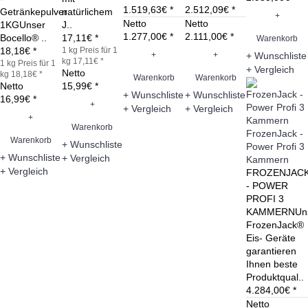
1.519,63€ *
2.512,09€ *
Getränkepulver
natürlichem
+
Netto
Netto
1KGUnser
J..
1.277,00€ *
2.111,00€ *
Bocello® ..
17,11€ *
Warenkorb
18,18€ *
1 kg
Preis für 1
+
+
+ Wunschliste
kg 17,11€ *
1 kg
Preis für 1
+ Vergleich
Netto
kg 18,18€ *
Warenkorb
Warenkorb
Netto
15,99€ *
+ Wunschliste
+ Wunschliste
16,99€ *
+
+ Vergleich
+ Vergleich
+
Warenkorb
FrozenJack -
Warenkorb
+ Wunschliste
Power Profi 3
+ Wunschliste
+ Vergleich
Kammern
+ Vergleich
FROZENJAC
- POWER
PROFI 3
KAMMERNUn
FrozenJack®
Eis- Geräte
garantieren
Ihnen beste
Produktqual..
4.284,00€ *
Netto