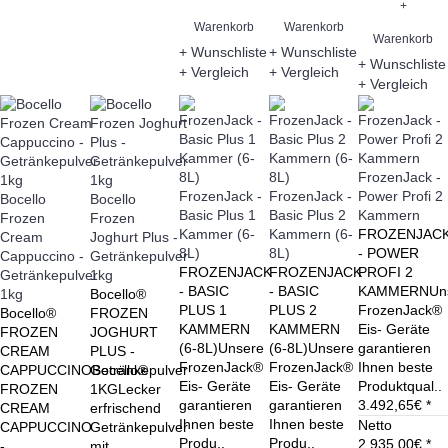
+
Warenkorb
Warenkorb
Warenkorb
+ Wunschliste
+ Wunschliste
+ Wunschliste
+ Vergleich
+ Vergleich
+ Vergleich
FrozenJack -
FrozenJack -
FrozenJack -
Power Profi 2
Bocello
Bocello
Basic Plus 1
Basic Plus 2
Kammern
Frozen
Frozen
Kammer (6-
Kammern (6-
FROZENJAC
Cream
Joghurt Plus -
8L)
8L)
- POWER
Cappuccino -
Getränkepulver
FROZENJACK
FROZENJACK
PROFI 2
Getränkepulver
1kg
- BASIC
- BASIC
KAMMERNUn
1kg
Bocello®
PLUS 1
PLUS 2
FrozenJack®
Bocello®
FROZEN
KAMMERN
KAMMERN
Eis- Geräte
FROZEN
JOGHURT
(6-8L)Unsere
(6-8L)Unsere
garantieren
CREAM
PLUS -
FrozenJack®
FrozenJack®
Ihnen beste
CAPPUCCINOBocello®
Getränkepulver
Eis- Geräte
Eis- Geräte
Produktqual..
FROZEN
1KGLecker
garantieren
garantieren
3.492,65€ *
CREAM
erfrischend
Ihnen beste
Ihnen beste
Netto
CAPPUCCINO
Getränkepulver
Produ..
Produ..
2.935,00€ *
-
mit