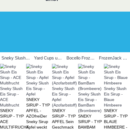
Sneky Slush Sirup
Yard Cups und Becher
Bocello Frozen Drinks
FrozenJack Eismaschinen
Sneky Slush
Sneky Slush
Eis Sirup -
Sneky Slush
Sneky Slush
Eis Sirup -
Apfel
Eis Sirup -
Sneky Slush
Eis Sirup -
ACE
SNEKY
Apfel
Eis Sirup -
Blaue
Multifrucht
SIRUP - TYP
(Azofarbstoff)
BamBam
Himbeere
SNEKY
APFEL -
SNEKY
(Brombeere)
SNEKY
SIRUP - TYP
AZOfreiDer
SIRUP - TYP
SNEKY
SIRUP - TYP
ACE
Sneky Sirup
APFEL Sein
SIRUP - TYP
BLAUE
MULTIFRUCHT
Apfel weckt
Geschmack
BAMBAM
HIMBEERE -