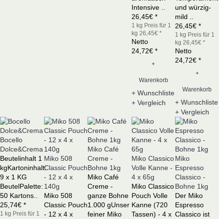
Intensive ..
und würzig-
26,45€ *
mild ..
1 kg
Preis für 1
26,45€ *
kg 26,45€ *
1 kg
Preis für 1
Netto
kg 26,45€ *
24,72€ *
Netto
24,72€ *
+
+
Warenkorb
Warenkorb
+ Wunschliste
+ Wunschliste
+ Vergleich
+ Vergleich
Bocello
Dolce&Crema
Miko Café
Beutelinhalt 1
Miko 508
Creme -
Miko Classico
Miko
kgKartoninhalt:
Classic Pouch
Bohne 1kg
Volle Kanne -
Espresso
9 x 1 KG
- 12 x 4 x
Miko Café
4 x 65g
Classico -
BeutelPalette:
140g
Creme -
Miko Classico
Bohne 1kg
50 Kartons..
Miko 508
ganze Bohne
Pouch Volle
Der Miko
25,74€ *
Classic Pouch
1.000 gUnser
Kanne (720
Espresso
1 kg
Preis für 1
- 12 x 4 x
feiner Miko
Tassen) - 4 x
Classico ist