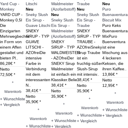
Yard Cup -
Neu
Monkey
Neu
Neu
Puro
YARD CUP -
Sneky Slush
Neu
Sneky Slush
Buenaventura
Monkey 0,5l
Eis Sirup -
Sneky Slush
Eis Sirup -
Biscuit Mix
Die
Guave Litschi
Eis Sirup -
Traube
Puro Keks
Einzigarten
SNEKY
Waldmeister
SNEKY
Buenaventura
Mehrwegbecher
SIRUP - TYP
(Azofarbstoff)
SIRUP - TYP
MixPuro
in Form von
GUAVE
SNEKY
TRAUBE -
Buenventura
einem Affen
LITSCHI -
SIRUP - TYP
AZOfreiSneky
ist eine
gestaltet und
AZOfreiDie
WALDMEISTER
Sirup Traube
Mischung aus
bieten Pl..
intensive
- AZOfreiDer
ist ein
4 leckeren
86,28€ *
Farbe in
SNEKY Sirup
fruchtig-süßer
Keksen, die
Verbindung
Waldmeister
Slush-Sirup
ihren Kaffee..
Netto
mit dem
ist einfach ein
mit intensiv..
13,86€ *
72,50€ *
interessanten
Klassiker.Belie..
38,41€ *
Netto
+
N..
38,41€ *
Netto
12,95€ *
38,41€ *
Netto
35,90€ *
Warenkorb
+
Netto
35,90€ *
+
+ Wunschliste
35,90€ *
Warenkorb
+
+ Vergleich
Warenkorb
+
+ Wunschliste
Warenkorb
+ Wunschliste
+ Vergleich
Warenkorb
+ Wunschliste
+ Vergleich
+ Wunschliste
+ Vergleich