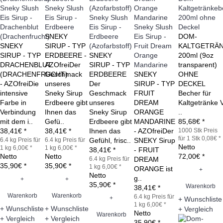
Sneky Slush
Sneky Slush
Kaltgetränkeb
Eis Sirup -
Eis Sirup -
Sneky Slush
200ml ohne
Drachenblut
Erdbeere
Eis Sirup -
Sneky Slush
Deckel
(Drachenfrucht)
SNEKY
Erdbeere
Eis Sirup -
DOM-
SNEKY
SIRUP - TYP
(Azofarbstoff)
Fruit Dream
KALTGETRÄ
SIRUP - TYP
ERDBEERE -
SNEKY
Orange
200ml (9oz
DRACHENBLUT
AZOfreiDer
SIRUP - TYP
Mandarine
transparent)
(DRACHENFRUCHT)
Geschmack
ERDBEERE
SNEKY
OHNE
- AZOfreiDie
unseres
Der
SIRUP - TYP
DECKEL
intensive
Sneky Sirup
Geschmack
FRUIT
Becher für
Farbe in
Erdbeere gibt
unseres
DREAM
Kaltgetränk
Verbindung
Ihnen das
Sneky Sirup
ORANGE
..
mit dem i..
Gefü..
Erdbeere gibt
MANDARINE
85,68€ *
38,41€ *
38,41€ *
Ihnen das
- AZOfreiDer
1000 Stk
Preis
für 1 Stk 0,08€ *
6.4 kg
Preis für
6.4 kg
Preis für
Gefühl, frisc..
SNEKY Sirup
Netto
1 kg 6,00€ *
1 kg 6,00€ *
38,41€ *
- FRUIT
Netto
Netto
72,00€ *
6.4 kg
Preis für
DREAM
35,90€ *
35,90€ *
1 kg 6,00€ *
ORANGE ist
+
Netto
g..
+
+
35,90€ *
Warenkorb
38,41€ *
Warenkorb
Warenkorb
6.4 kg
Preis für
+
+ Wunschliste
1 kg 6,00€ *
+ Wunschliste
+ Wunschliste
+ Vergleich
Netto
Warenkorb
+ Vergleich
+ Vergleich
35,90€ *