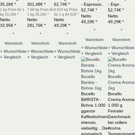
35,26€ *
301,48€ *
52,74€ *
- Espresso..
- Espr..
1 kg
Preis für 1
7.68 kg
Preis für
0.624 kg
Preis
52,74€ *
52,74€ *
kg 35,26€ *
1 kg 39,26€ *
für 1 g 84,52€ *
Netto
Netto
Netto
Netto
Netto
49,29€ *
49,29€ *
32,95€ *
281,76€ *
49,29€ *
+
+
+
+
+
Warenkorb
Warenkorb
Warenkorb
Warenkorb
Warenkorb
+ Wunschliste
+ Wunschliste
+ Wunschliste
+ Wunschliste
+ Wunschliste
+ Vergleich
+ Vergleich
+ Vergleich
+ Vergleich
+ Vergleich
Bocello
Bocello
Barista -
Crema Aroma
Bohne 1kg
1kg
Bocello
Bocello
BARISTA -
Crema Aroma
Bohne 1.000
1.000 g
gganze
Feinster
Kaffeebohnen,
Geschmack
intensiv,
bei vollem
vielseitig....Der
Aroma
aromatisch
Temperamentv