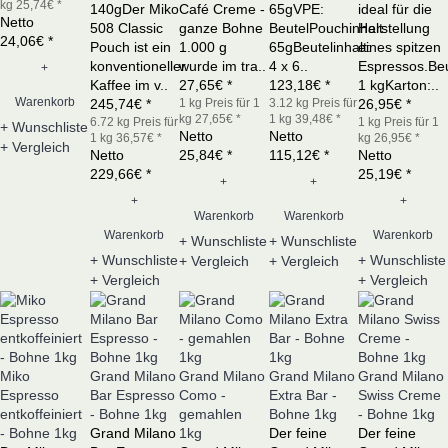
kg 25,74€ *
140gDer Miko
Café Creme -
65gVPE:
ideal für die
Netto
508 Classic
ganze Bohne
BeutelPouchinhalt:
Herstellung
24,06€ *
Pouch ist ein
1.000 g
65gBeutelinhalt:
eines spitzen
konventioneller
wurde im tra..
4 x 6..
Espressos.Beu
+
Kaffee im v..
27,65€ *
123,18€ *
1 kgKarton:..
Warenkorb
245,74€ *
1 kg
Preis für 1
3.12 kg
Preis für
26,95€ *
kg 27,65€ *
1 kg 39,48€ *
6.72 kg
Preis für
1 kg
Preis für 1
+ Wunschliste
Netto
Netto
1 kg 36,57€ *
kg 26,95€ *
+ Vergleich
Netto
25,84€ *
115,12€ *
Netto
229,66€ *
25,19€ *
+
+
+
+
Warenkorb
Warenkorb
Warenkorb
Warenkorb
+ Wunschliste
+ Wunschliste
+ Wunschliste
+ Wunschliste
+ Vergleich
+ Vergleich
+ Vergleich
+ Vergleich
Miko
Grand Milano
Grand Milano
Grand Milano
Grand Milano
Espresso
Bar Espresso
Como -
Extra Bar -
Swiss Creme
entkoffeiniert
- Bohne 1kg
gemahlen
Bohne 1kg
- Bohne 1kg
- Bohne 1kg
Grand Milano
1kg
Der feine
Der feine