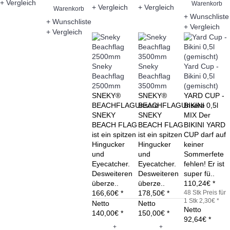
+ Vergleich
Warenkorb
+ Vergleich
+ Vergleich
Warenkorb
+ Wunschliste
+ Wunschliste
+ Vergleich
+ Vergleich
Sneky
Sneky
Yard Cup -
Beachflag
Beachflag
Bikini 0,5l
2500mm
3500mm
(gemischt)
SNEKY®
SNEKY®
YARD CUP -
BEACHFLAGUnsere
BEACHFLAGUnsere
BIKINI 0,5l
SNEKY
SNEKY
MIX Der
BEACH FLAG
BEACH FLAG
BIKINI YARD
ist ein spitzen
ist ein spitzen
CUP darf auf
Hingucker
Hingucker
keiner
und
und
Sommerfete
Eyecatcher.
Eyecatcher.
fehlen! Er ist
Desweiteren
Desweiteren
super fü..
überze..
überze..
110,24€ *
166,60€ *
178,50€ *
48 Stk
Preis für
1 Stk 2,30€ *
Netto
Netto
Netto
140,00€ *
150,00€ *
92,64€ *
+
+