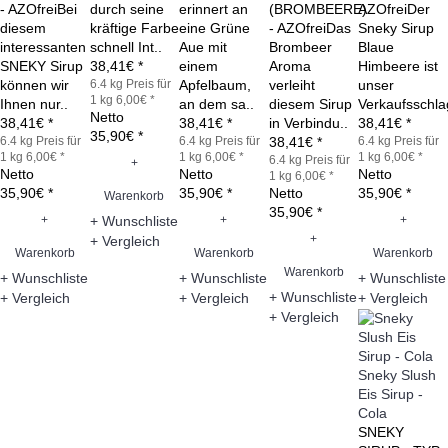
- AZOfreiBei
durch seine
erinnert an
(BROMBEERE)
AZOfreiDer
diesem
kräftige Farbe
eine Grüne
- AZOfreiDas
Sneky Sirup
interessanten
schnell Int..
Aue mit
Brombeer
Blaue
SNEKY Sirup
38,41€ *
einem
Aroma
Himbeere ist
können wir
6.4 kg
Preis für
Apfelbaum,
verleiht
unser
1 kg 6,00€ *
Ihnen nur..
an dem sa..
diesem Sirup
Verkaufsschla
Netto
38,41€ *
38,41€ *
in Verbindu..
38,41€ *
35,90€ *
6.4 kg
Preis für
6.4 kg
Preis für
38,41€ *
6.4 kg
Preis für
1 kg 6,00€ *
1 kg 6,00€ *
1 kg 6,00€ *
6.4 kg
Preis für
+
Netto
Netto
Netto
1 kg 6,00€ *
35,90€ *
35,90€ *
Netto
35,90€ *
Warenkorb
35,90€ *
+
+
+
+ Wunschliste
+
+ Vergleich
Warenkorb
Warenkorb
Warenkorb
Warenkorb
+ Wunschliste
+ Wunschliste
+ Wunschliste
+ Wunschliste
+ Vergleich
+ Vergleich
+ Vergleich
+ Vergleich
Sneky Slush
Eis Sirup -
Cola
SNEKY