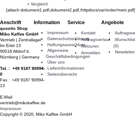
+ Vergleich
{attach:dokument1.pdf,dokument2.pdf,/httpdocs/var/order/mein.pdf
Anschrift
Information
Service
Angebote
qusotic Shop
Impressum
Kontakt
Auftragsve
Miko Kaffee GmbH
Datenschutzerklärung
Auftragsverlauf
Wunschlis
Vertrieb | Zentrallager
Haftungsausschluss
Im Erlet 13
(
0
)
Retouren
Allgemeine
90518 Altdorf b.
Newsletter
Anmelden
Geschäftsbedingungen
Nürnberg | Germany
Über uns
Lieferinformationen
Tel. : +49 9187 90994-
Seitenübersicht
0
Fax : +49 9187 90994-
13
E-Mail:
vertrieb@mikokaffee.de
Impressum
Copyright © 2020, Miko Kaffee GmbH